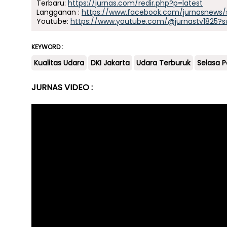
Terbaru:
https://jurnas.com/redir.php?p=latest
Langganan :
https://www.facebook.com/jurnasnews/
Youtube:
https://www.youtube.com/@jurnastv1825?s
KEYWORD :
Kualitas Udara
DKI Jakarta
Udara Terburuk
Selasa P
JURNAS VIDEO :