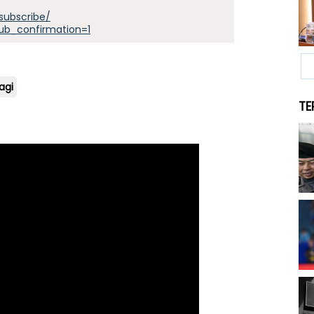
subscribe/
ub_confirmation=1
agi
TE