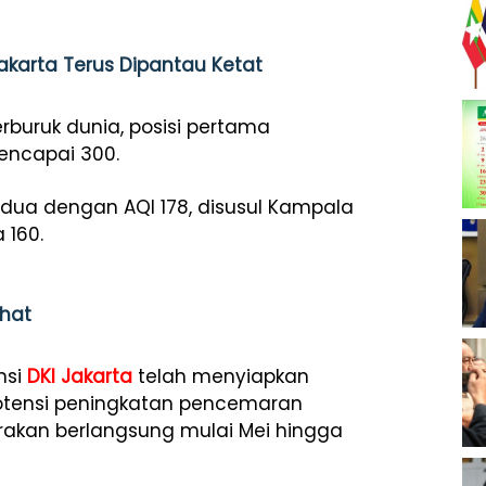
Jakarta Terus Dipantau Ketat
rburuk dunia, posisi pertama
encapai 300.
dua dengan AQI 178, disusul Kampala
 160.
ehat
nsi
DKI Jakarta
telah menyiapkan
otensi peningkatan pencemaran
akan berlangsung mulai Mei hingga