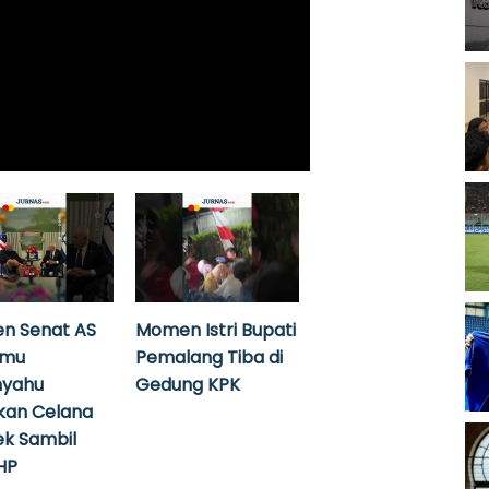
n Senat AS
Momen Istri Bupati
emu
Pemalang Tiba di
nyahu
Gedung KPK
kan Celana
k Sambil
HP