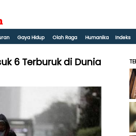
uran
Gaya Hidup
Olah Raga
Humanika
Indeks
suk 6 Terburuk di Dunia
TE