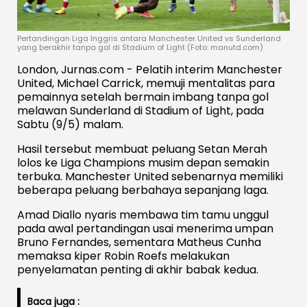
Pertandingan Liga Inggris antara Manchester United vs Sunderland
yang berakhir tanpa gol di Stadium of Light (Foto: manutd.com)
London, Jurnas.com - Pelatih interim Manchester
United, Michael Carrick, memuji mentalitas para
pemainnya setelah bermain imbang tanpa gol
melawan Sunderland di Stadium of Light, pada
Sabtu (9/5) malam.
Hasil tersebut membuat peluang Setan Merah
lolos ke Liga Champions musim depan semakin
terbuka. Manchester United sebenarnya memiliki
beberapa peluang berbahaya sepanjang laga.
Amad Diallo nyaris membawa tim tamu unggul
pada awal pertandingan usai menerima umpan
Bruno Fernandes, sementara Matheus Cunha
memaksa kiper Robin Roefs melakukan
penyelamatan penting di akhir babak kedua.
Baca juga :