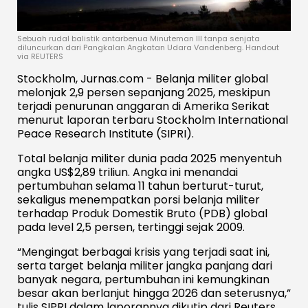
Sebuah rudal balistik antarbenua Minuteman III tanpa senjata
diluncurkan dari Pangkalan Angkatan Udara Vandenberg. Handout
via REUTERS
Stockholm, Jurnas.com - Belanja militer global
melonjak 2,9 persen sepanjang 2025, meskipun
terjadi penurunan anggaran di Amerika Serikat
menurut laporan terbaru Stockholm International
Peace Research Institute (SIPRI).
Total belanja militer dunia pada 2025 menyentuh
angka US$2,89 triliun. Angka ini menandai
pertumbuhan selama 11 tahun berturut-turut,
sekaligus menempatkan porsi belanja militer
terhadap Produk Domestik Bruto (PDB) global
pada level 2,5 persen, tertinggi sejak 2009.
“Mengingat berbagai krisis yang terjadi saat ini,
serta target belanja militer jangka panjang dari
banyak negara, pertumbuhan ini kemungkinan
besar akan berlanjut hingga 2026 dan seterusnya,”
tulis SIPRI dalam laporannya dikutip dari Reuters