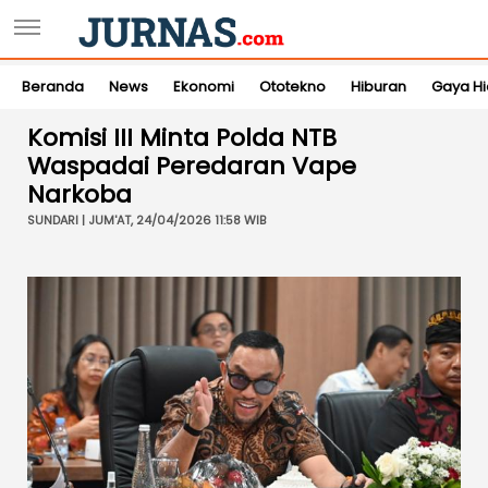
Beranda
News
Ekonomi
Ototekno
Hiburan
Gaya H
Komisi III Minta Polda NTB
Waspadai Peredaran Vape
Narkoba
SUNDARI | JUM'AT, 24/04/2026 11:58 WIB