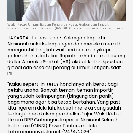
Wakil Ketua Umum Badan Pengurus Pusat Gabungan Importir
Nasional Seluruh Indonesia (BPP GINSI) Erwin Taufan. Foto: dok. jurnas
JAKARTA, Jurnas.com - Kalangan Importir
Nasional mulai kelimpungan dan mereka memilih
mengambil langkah wait and see menyikapi
pelemahan nilai tukar Rupiah terhadap mata uang
dollar Amerika Serikat (AS) akibat ketidakpastian
global dan eskalasi perang di Timur Tengah, saat
ini.
"Kalau seperti ini terus kondisinya sih berat bagi
pelaku usaha. Banyak teman-teman importir
yang sudah kelimpungan (bingung dan panik)
bagaimana agar bisa tetap bertahan. Yang pasti
kita ngerem dulu lah, kecuali mereka yang sudah
terlanjur melakukan pembelian," ujar Wakil Ketua
Umum BPP Gabungan Importir Nasional Seluruh
Indonesia (GINSI) Erwin Taufan, melalui
keterangannya, Jumat (24/4/2026).