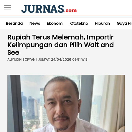
Beranda
News
Ekonomi
Ototekno
Hiburan
Gaya H
Rupiah Terus Melemah, Importir
Kelimpungan dan Pilih Wait and
See
ALIYUDIN SOFYAN | JUM'AT, 24/04/2026 09:51 WIB