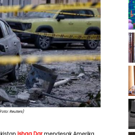
Foto: Reuters)
akistan
Ishaq Dar
mendesak Amerika