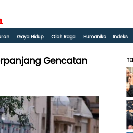
uran
Gaya Hidup
Olah Raga
Humanika
Indeks
Perpanjang Gencatan
TE