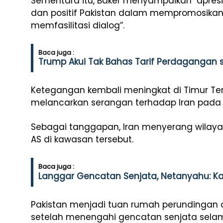
Sementara itu, Baker menyampaikan "apresia
dan positif Pakistan dalam mempromosikan
memfasilitasi dialog”.
Baca juga :
Trump Akui Tak Bahas Tarif Perdagangan s
Ketegangan kembali meningkat di Timur Ten
melancarkan serangan terhadap Iran pada 2
Sebagai tanggapan, Iran menyerang wilayah I
AS di kawasan tersebut.
Baca juga :
Langgar Gencatan Senjata, Netanyahu: Ka
Pakistan menjadi tuan rumah perundingan an
setelah menengahi gencatan senjata selam