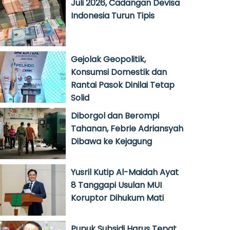
Juli 2026, Cadangan Devisa
Indonesia Turun Tipis
Gejolak Geopolitik,
Konsumsi Domestik dan
Rantai Pasok Dinilai Tetap
Solid
Diborgol dan Berompi
Tahanan, Febrie Adriansyah
Dibawa ke Kejagung
Yusril Kutip Al-Maidah Ayat
8 Tanggapi Usulan MUI
Koruptor Dihukum Mati
Pupuk Subsidi Harus Tepat