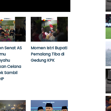
n Senat AS
Momen Istri Bupati
emu
Pemalang Tiba di
nyahu
Gedung KPK
kan Celana
k Sambil
HP