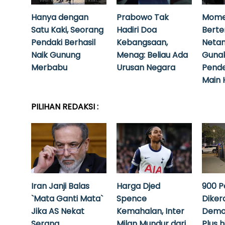
Hanya dengan
Prabowo Tak
Mome
Satu Kaki, Seorang
Hadiri Doa
Bert
Pendaki Berhasil
Kebangsaan,
Neta
Naik Gunung
Menag: Beliau Ada
Guna
Merbabu
Urusan Negara
Pende
Main 
PILIHAN REDAKSI :
Iran Janji Balas
Harga Djed
900 P
`Mata Ganti Mata`
Spence
Diker
Jika AS Nekat
Kemahalan, Inter
Demo
Serang
Milan Mundur dari
Plus 