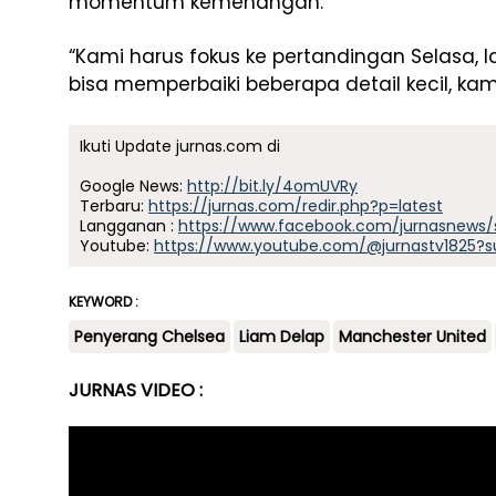
momentum kemenangan.
“Kami harus fokus ke pertandingan Selasa, l
bisa memperbaiki beberapa detail kecil, kami
Ikuti Update jurnas.com di
Google News:
http://bit.ly/4omUVRy
Terbaru:
https://jurnas.com/redir.php?p=latest
Langganan :
https://www.facebook.com/jurnasnews/
Youtube:
https://www.youtube.com/@jurnastv1825?s
KEYWORD :
Penyerang Chelsea
Liam Delap
Manchester United
JURNAS VIDEO :