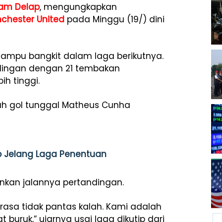
iam Delap
, mengungkapkan
chester United
pada Minggu (19/) dini
 mampu bangkit dalam laga berikutnya.
dingan dengan 21 tembakan
ih tinggi.
ah gol tunggal Matheus Cunha
ib Jelang Laga Penentuan
inkan jalannya pertandingan.
asa tidak pantas kalah. Kami adalah
 buruk,” ujarnya usai laga dikutip dari