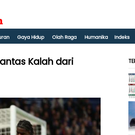
uran
Gaya Hidup
Olah Raga
Humanika
Indeks
antas Kalah dari
TE