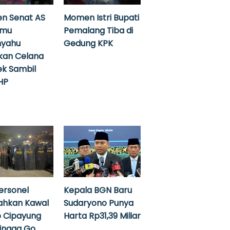
n Senat AS
Momen Istri Bupati
emu
Pemalang Tiba di
nyahu
Gedung KPK
kan Celana
k Sambil
HP
ersonel
Kepala BGN Baru
ahkan Kawal
Sudaryono Punya
 Cipayung
Harta Rp31,39 Miliar
hingga Go