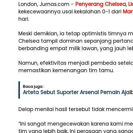
London, Jurnas.com -
Penyerang Chelsea
,
L
kekecewaannya usai kekalahan 0-1 dari
Man
hari.
Meski demikian, ia tetap optimistis timnya
Chelsea tampil dominan sepanjang pertan
berbanding empat milik lawan, yang jauh leb
Namun, efektivitas menjadi pembeda setel
memastikan kemenangan tim tamu.
Baca juga :
Arteta Sebut Suporter Arsenal Pemain Aja
Delap menilai hasil tersebut tidak mencerm
“Ini sangat mengecewakan karena kami mer
tim yang lebih baik. Ini perasaan yang sangat