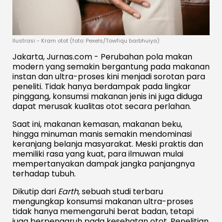
Ilustrasi - Kram otot (foto: Pexels/Towfiqu barbhuiya)
Jakarta, Jurnas.com - Perubahan pola makan
modern yang semakin bergantung pada makanan
instan dan ultra-proses kini menjadi sorotan para
peneliti. Tidak hanya berdampak pada lingkar
pinggang, konsumsi makanan jenis ini juga diduga
dapat merusak kualitas otot secara perlahan.
Saat ini, makanan kemasan, makanan beku,
hingga minuman manis semakin mendominasi
keranjang belanja masyarakat. Meski praktis dan
memiliki rasa yang kuat, para ilmuwan mulai
mempertanyakan dampak jangka panjangnya
terhadap tubuh.
Dikutip dari
Earth,
sebuah studi terbaru
mengungkap konsumsi makanan ultra-proses
tidak hanya memengaruhi berat badan, tetapi
juga berpengaruh pada kesehatan otot. Penelitian