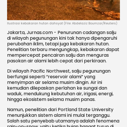
Ilustrasi kebakaran hutan dahsyat (File: Abdelaziz Boumzar/Reuters)
Jakarta, Jurnas.com - Penurunan cadangan salju
di wilayah pegunungan kini tak hanya dipengaruhi
perubahan iklim, tetapi juga kebakaran hutan.
Penelitian terbaru mengungkap, kebakaran dapat
mempercepat pencairan salju dan menguras
pasokan air alami lebih cepat dari perkiraan.
Di wilayah Pacific Northwest, salju pegunungan
berfungsi seperti “reservoir alami” yang
menyimpan air selama musim dingin. Air ini
kemudian dilepaskan perlahan ke sungai dan
waduk, mendukung kebutuhan air, irigasi, energi,
hingga ekosistem selama musim panas.
Namun, penelitian dari
Portland State University
menunjukkan sistem alami ini mulai terganggu.
Salah satu penyebab utamanya adalah fenomena
rain-on-snow
, yaitu ketika hujan hangat turun di