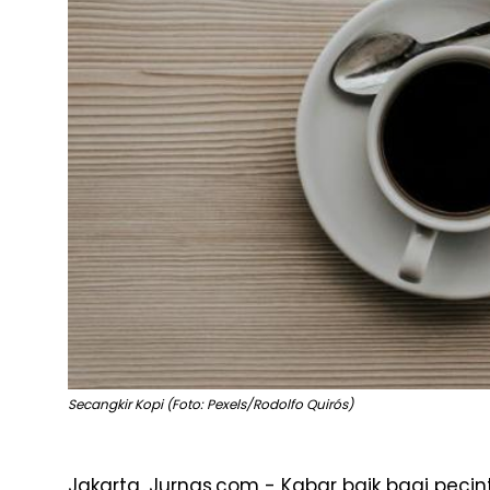
Secangkir Kopi (Foto: Pexels/Rodolfo Quirós)
Jakarta, Jurnas.com - Kabar baik bagi pecin