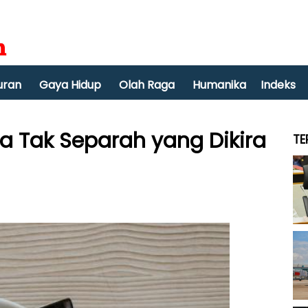
uran
Gaya Hidup
Olah Raga
Humanika
Indeks
ta Tak Separah yang Dikira
TE