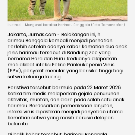
Ilustrasi - Mengenal karakter harimau Benggala (Foto: Tamansafari)
Jakarta, Jurnas.com - Belakangan ini, h
arimau Benggala
kembali menjadi perhatian.
Terlebih setelah adanya kabar kematian dua anak
jenis harimau tersebut di Bandung Zoo yang
bernama Hara dan Huru. Keduanya dilaporkan
mati akibat infeksi Feline Panleukopenia Virus
(FPV), penyakit menular yang berisiko tinggi bagi
satwa keluarga kucing.
Peristiwa tersebut bermula pada 22 Maret 2026
ketika tim medis melaporkan gejala penurunan
aktivitas, muntah, dan diare pada salah satu anak
harimau. Berdasarkan pemeriksaan lanjutan,
infeksi virus dipastikan menjadi penyebab utama
kematian satwa yang masih berusia delapan
bulan itu.
Di balik kabar tersebut, harimau Benggala