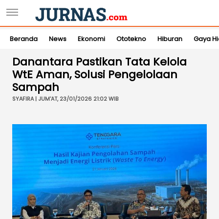
Beranda
News
Ekonomi
Ototekno
Hiburan
Gaya H
Danantara Pastikan Tata Kelola
WtE Aman, Solusi Pengelolaan
Sampah
SYAFIRA | JUM'AT, 23/01/2026 21:02 WIB