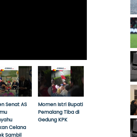
n Senat AS
Momen Istri Bupati
emu
Pemalang Tiba di
nyahu
Gedung KPK
kan Celana
k Sambil