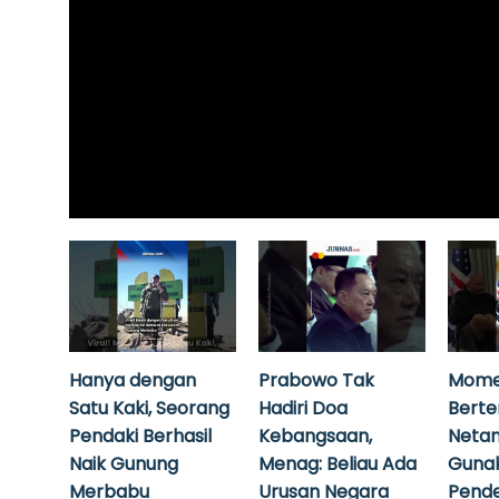
Hanya dengan
Prabowo Tak
Mome
Satu Kaki, Seorang
Hadiri Doa
Bert
Pendaki Berhasil
Kebangsaan,
Neta
Naik Gunung
Menag: Beliau Ada
Guna
Merbabu
Urusan Negara
Pende