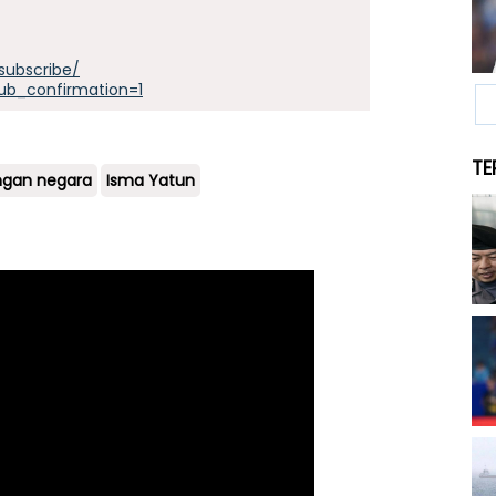
subscribe/
ub_confirmation=1
TE
ngan negara
Isma Yatun