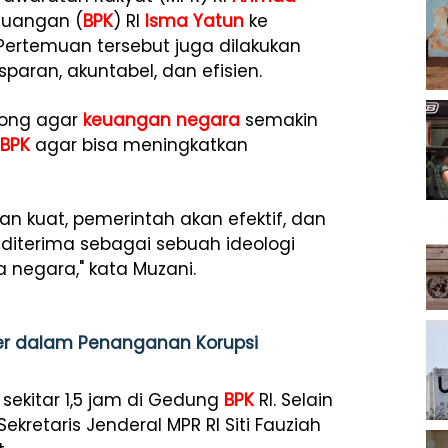
euangan (
BPK
) RI
Isma Yatun
ke
. Pertemuan tersebut juga dilakukan
paran, akuntabel, dan efisien.
orong agar
keuangan negara
semakin
BPK
agar bisa meningkatkan
an kuat, pemerintah akan efektif, dan
 diterima sebagai sebuah ideologi
negara," kata Muzani.
ower dalam Penanganan Korupsi
ekitar 1,5 jam di Gedung
BPK
RI. Selain
ekretaris Jenderal MPR RI Siti Fauziah