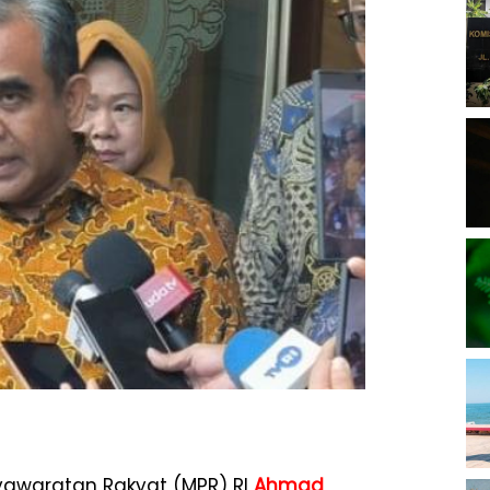
syawaratan Rakyat (MPR) RI
Ahmad