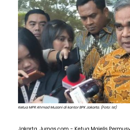
Ketua MPR Ahmad Muzani di kantor BPK Jakarta. (Foto: Ist)
Jakarta, Jurnas.com - Ketua Majelis Permu