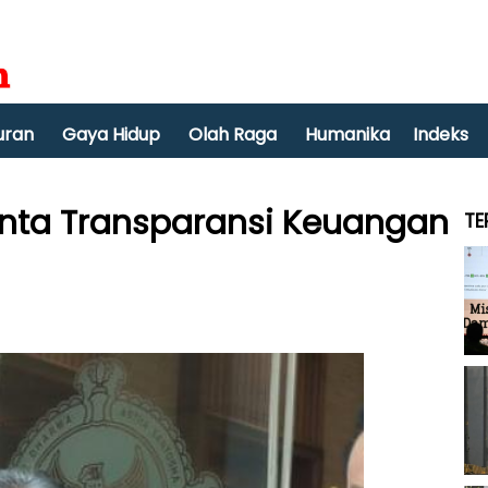
uran
Gaya Hidup
Olah Raga
Humanika
Indeks
inta Transparansi Keuangan
TE