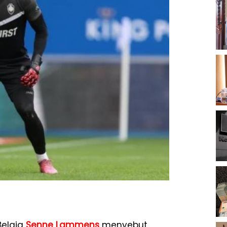
Belgia
Senne Lammens
menyebut