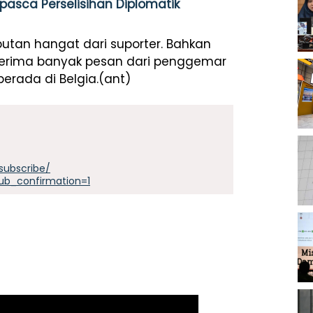
asca Perselisihan Diplomatik
utan hangat dari suporter. Bahkan
nerima banyak pesan dari penggemar
erada di Belgia.(ant)
subscribe/
ub_confirmation=1