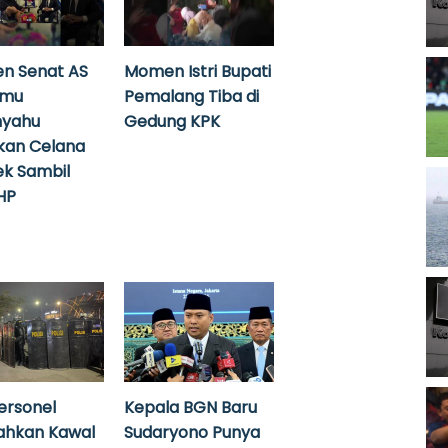
n Senat AS
Momen Istri Bupati
emu
Pemalang Tiba di
nyahu
Gedung KPK
kan Celana
k Sambil
HP
ersonel
Kepala BGN Baru
ahkan Kawal
Sudaryono Punya