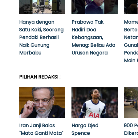
Hanya dengan
Prabowo Tak
Mome
Satu Kaki, Seorang
Hadiri Doa
Bert
Pendaki Berhasil
Kebangsaan,
Neta
Naik Gunung
Menag: Beliau Ada
Guna
Merbabu
Urusan Negara
Pende
Main 
PILIHAN REDAKSI :
Iran Janji Balas
Harga Djed
900 P
`Mata Ganti Mata`
Spence
Diker