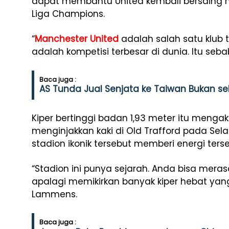
dapat membantu United kembali bersaing me
Liga Champions.
“
Manchester United
adalah salah satu klub 
adalah kompetisi terbesar di dunia. Itu seba
Baca juga :
AS Tunda Jual Senjata ke Taiwan Bukan se
Kiper bertinggi badan 1,93 meter itu mengak
menginjakkan kaki di Old Trafford pada Sel
stadion ikonik tersebut memberi energi ters
“Stadion ini punya sejarah. Anda bisa mera
apalagi memikirkan banyak kiper hebat yang 
Lammens.
Baca juga :