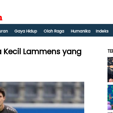
uran
Gaya Hidup
Olah Raga
Humanika
Indeks
a Kecil Lammens yang
TE