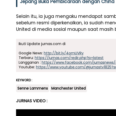
Jepang Buka Pembicaraan dengan China p
Selain itu, ia juga mengaku mendapat samb
sebelum resmi diperkenalkan, ia sudah me
United di media sosial maupun saat masih b
Ikuti Update jurnas.com di
Google News:
http://bit.ly/4omUVRy
Terbaru:
https://jurnas.com/redir.php?p=latest
Langganan :
https://www.facebook.com/jurnasnews/
Youtube:
https://www.youtube.com/@jurnastv1825?s
KEYWORD :
Senne Lammens
Manchester United
JURNAS VIDEO :