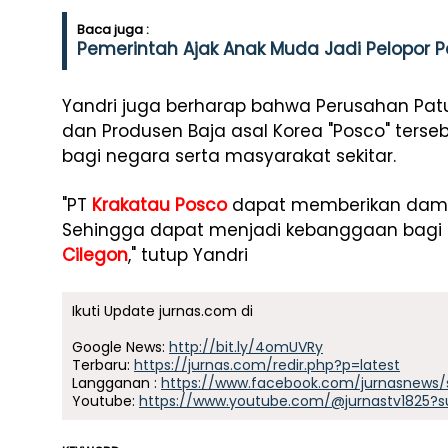
Baca juga :
Pemerintah Ajak Anak Muda Jadi Pelopor
Yandri juga berharap bahwa Perusahan Pat
dan Produsen Baja asal Korea "Posco" ters
bagi negara serta masyarakat sekitar.
"PT
Krakatau Posco
dapat memberikan dampa
Sehingga dapat menjadi kebanggaan bagi
Cilegon
," tutup Yandri
Ikuti Update jurnas.com di
Google News:
http://bit.ly/4omUVRy
Terbaru:
https://jurnas.com/redir.php?p=latest
Langganan :
https://www.facebook.com/jurnasnews/
Youtube:
https://www.youtube.com/@jurnastv1825?s