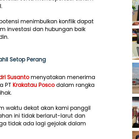
.
otensi menimbulkan konflik dapat
im investasi dan hubungan baik
din.
hil Setop Perang
dri Susanto
menyatakan menerima
ma PT
Krakatau Posco
dalam rangka
ihak.
am waktu dekat akan kami panggil
an ini tidak berlarut-larut dan
gga tidak ada lagi gejolak dalam