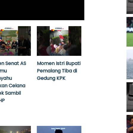
n Senat AS
Momen Istri Bupati
emu
Pemalang Tiba di
nyahu
Gedung KPK
kan Celana
k Sambil
HP