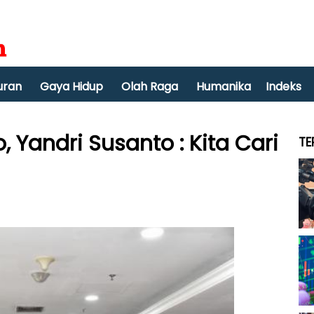
uran
Gaya Hidup
Olah Raga
Humanika
Indeks
 Yandri Susanto : Kita Cari
TE