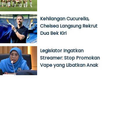
Kehilangan Cucurella,
Chelsea Langsung Rekrut
Dua Bek Kiri
Legislator Ingatkan
Streamer: Stop Promokan
Vape yang Libatkan Anak