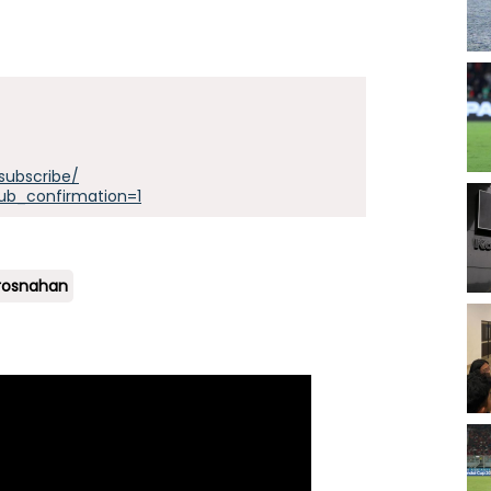
subscribe/
ub_confirmation=1
rosnahan