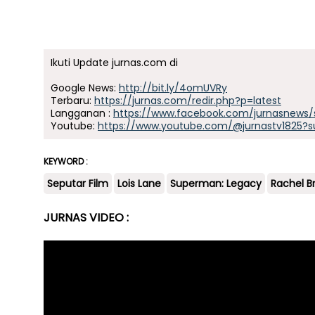
Ikuti Update jurnas.com di
Google News:
http://bit.ly/4omUVRy
Terbaru:
https://jurnas.com/redir.php?p=latest
Langganan :
https://www.facebook.com/jurnasnews/
Youtube:
https://www.youtube.com/@jurnastv1825?s
KEYWORD :
Seputar Film
Lois Lane
Superman: Legacy
Rachel B
JURNAS VIDEO :