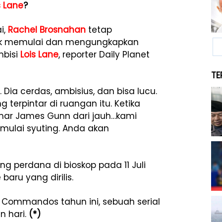
s Lane
?
i,
Rachel Brosnahan
tetap
k memulai dan mengungkapkan
mbisi
Lois Lane
, reporter Daily Planet
TE
. Dia cerdas, ambisius, dan bisa lucu.
 terpintar di ruangan itu. Ketika
ar James Gunn dari jauh…kami
mulai syuting. Anda akan
ng perdana di bioskop pada 11 Juli
baru yang dirilis.
 Commandos tahun ini, sebuah serial
n hari.
(*)