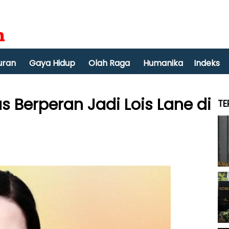
uran
Gaya Hidup
Olah Raga
Humanika
Indeks
 Berperan Jadi Lois Lane di
TE