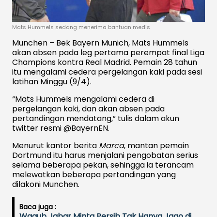
Mats Hummels sedang menerima bantuan medis
Munchen – Bek Bayern Munich, Mats Hummels
akan absen pada leg pertama perempat final Liga
Champions kontra Real Madrid. Pemain 28 tahun
itu mengalami cedera pergelangan kaki pada sesi
latihan Minggu (9/4).
“Mats Hummels mengalami cedera di
pergelangan kaki, dan akan absen pada
pertandingan mendatang,” tulis dalam akun
twitter resmi @BayernEN.
Menurut kantor berita
Marca
, mantan pemain
Dortmund itu harus menjalani pengobatan serius
selama beberapa pekan, sehingga ia terancam
melewatkan beberapa pertandingan yang
dilakoni Munchen.
Baca juga :
Wagub Jabar Minta Persib Tak Hanya Jago di