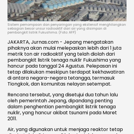
Sistem pemompaan dan penyaringan yang ekstensif menghilangkan
sebagian besar unsur radioaktif dari air yang disimpan di
pembangkit listrik Fukushima. (Foto: AFP)
JAKARTA, Jurnas.com - Jepang mengatakan
pihaknya akan mulai melepaskan lebih dari 1 juta
metrik ton air radioaktif yang telah diolah dari
pembangkit listrik tenaga nuklir Fukushima yang
hancur pada tanggal 24 Agustus. Pelepasan ini
tetap dilakukan meskipun terdapat kekhawatiran
di antara negara-negara tetangga, termasuk
Tiongkok, dan komunitas nelayan setempat.
Rencana tersebut, yang disetujui dua tahun lalu
oleh pemerintah Jepang, dipandang penting
dalam penghentian pembangkit listrik tenaga
nuklir, yang hancur akibat tsunami pada Maret
2011.
Air, yang digunakan untuk menjaga reaktor tetap