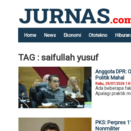
Home
News
Ekonomi
Ototekno
Hiburan
TAG : saifullah yusuf
Anggota DPR: O
Politik Mahal
Rabu, 29/07/2026 14
Ada beberapa fakt
Apalagi praktik m
PKS: Perpres 1
Nonmiliter