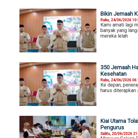
Bikin Jemaah K
Rabu, 24/06/2026 10
Kami amati lagi 
banyak yang lang
mereka lelah
350 Jemaah Haj
Kesehatan
Rabu, 24/06/2026 06
Ke depan, penera
harus diterapkan
Kiai Utama Tol
Pengurus
Sabtu, 20/06/2026 21