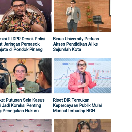
isi III DPR Desak Polisi
Binus University Perluas
ut Jaringan Pemasok
Akses Pendidikan AI ke
jata di Pondok Pinang
Sejumlah Kota
ke: Putusan Sela Kasus
Riset DIR Temukan
i Jadi Koreksi Penting
Kepercayaan Publik Mulai
gi Penegakan Hukum
Muncul terhadap BGN