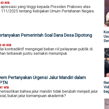
:43 WIB
presiasi yang tinggi kepada Presiden Prabowo atas
s 111/2025 tentang Kebijakan Umum Pertahanan Negara.
Kom
rtanyakan Pemerintah Soal Dana Desa Dipotong
Us
Sen
3:49 WIB
lai kontradiktif mengingat beban riil pelayanan publik di
ahan terbawah justru semakin menumpuk.
Dem Pertanyakan Urgensi Jalur Mandiri dalam
 PTN
Rie
Vid
:41 WIB
mastikan bahwa jalur mandiri tidak berubah menjadi jalur
ba
ial, bukan jalur kemampuan akademik?