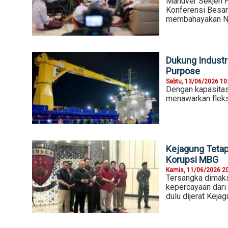
Manuver Sekjen P
Konferensi Besar 
membahayakan 
Dukung Industr
Purpose
Sabtu, 13/06/2026 10
Dengan kapasitas
menawarkan fleksi
Kejagung Teta
Korupsi MBG
Kamis, 11/06/2026 2
Tersangka dimaks
kepercayaan dari
dulu dijerat Kejag