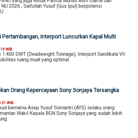
BNU yang juga Ketua Panitia Munas Alim Ulama dan
NU 2026 , Saifullah Yusuf (Gus Ipul) berpotensi
NU
i Pertambangan, Interport Luncurkan Kapal Multi
:19 WIB
 1.400 DWT (Deadweight Tonnage), Interport Sandikala VII
bilitas ruang muat yang optimal.
pkan Orang Kepercayaan Sony Sonjaya Tersangka
0:21 WIB
ud bernama Asep Yusuf Somantri (AYS) selaku orang
 mantan Wakil Kepala BGN Sony Sonjaya yang sudah lebih
ung.