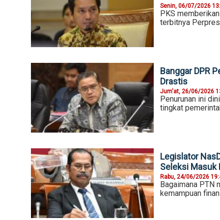
Senin, 06/07/2026 13
PKS memberikan a
terbitnya Perpre
Banggar DPR Pe
Drastis
Jum'at, 26/06/2026 1
Penurunan ini dini
tingkat pemerint
Legislator Nas
Seleksi Masuk
Rabu, 24/06/2026 19
Bagaimana PTN me
kemampuan finans