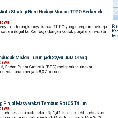
 Minta Strategi Baru Hadapi Modus TPPO Berkedok
:30 WIB
Ris
enyoroti terungkapnya kasus TPPO yang mengirim pekerja
Kep
 secara ilegal ke Kamboja dengan kedok perjalanan wisata.
Mu
nduduk Miskin Turun jadi 22,93 Juta Orang
:05 WIB
6, Badan Pusat Statistik (BPS) melaporkan tingkat
donesia turun menjadi 8,07 persen
ng Pinjol Masyarakat Tembus Rp105 Triliun
:05 WIB
 Indonesia ini naik sekira Rp1,41 triliun jika dibandingkan
elumnya yang mencapai Rp103,73 triliun pada Mei 2026