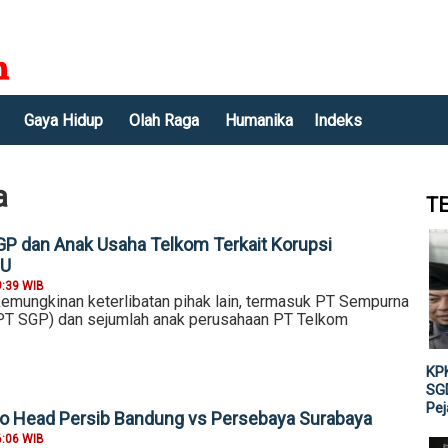
Gaya Hidup
Olah Raga
Humanika
Indeks
a
T
GP dan Anak Usaha Telkom Terkait Korupsi
BU
9:39 WIB
mungkinan keterlibatan pihak lain, termasuk PT Sempurna
PT SGP) dan sejumlah anak perusahaan PT Telkom
KPK
SGD
Pe
 to Head Persib Bandung vs Persebaya Surabaya
6:06 WIB