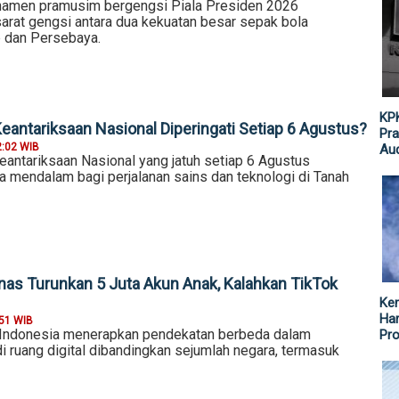
rnamen pramusim bergengsi Piala Presiden 2026
sarat gengsi antara dua kekuatan besar sepak bola
b dan Persebaya.
KPK
eantariksaan Nasional Diperingati Setiap 6 Agustus?
Pra
2:02 WIB
Aud
eantariksaan Nasional yang jatuh setiap 6 Agustus
mendalam bagi perjalanan sains dan teknologi di Tanah
nas Turunkan 5 Juta Akun Anak, Kalahkan TikTok
Ke
Har
:51 WIB
 Indonesia menerapkan pendekatan berbeda dalam
Pr
i ruang digital dibandingkan sejumlah negara, termasuk