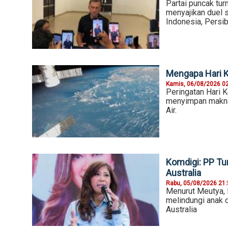
Partai puncak tu
menyajikan duel 
Indonesia, Persi
Mengapa Hari K
Kamis, 06/08/2026 0
Peringatan Hari K
menyimpan makna 
Air.
Komdigi: PP Tu
Australia
Rabu, 05/08/2026 21
Menurut Meutya,
melindungi anak d
Australia