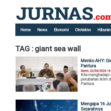
Home
News
Ekonomi
Ototekno
Hiburan
TAG : giant sea wall
Menko AHY: Gia
Pantura
Senin, 22/06/2026 16
Kita menghadapi d
perubahan iklim d
Pantura.
Mengapa 16 Juni
Sejarahnya