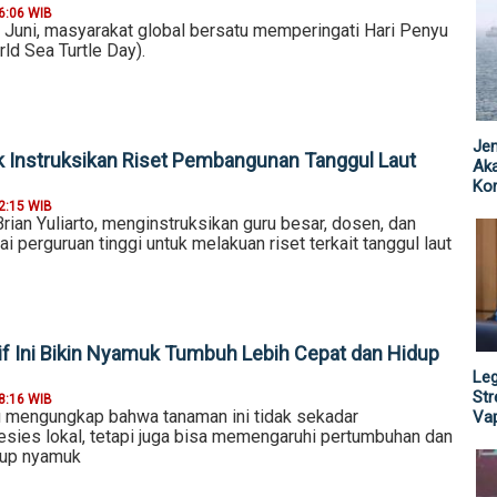
6:06 WIB
6 Juni, masyarakat global bersatu memperingati Hari Penyu
ld Sea Turtle Day).
Jen
k Instruksikan Riset Pembangunan Tanggul Laut
Ak
Kor
2:15 WIB
rian Yuliarto, menginstruksikan guru besar, dosen, dan
ai perguruan tinggi untuk melakuan riset terkait tanggul laut
f Ini Bikin Nyamuk Tumbuh Lebih Cepat dan Hidup
Leg
St
8:16 WIB
ru mengungkap bahwa tanaman ini tidak sekadar
Vap
sies lokal, tetapi juga bisa memengaruhi pertumbuhan dan
dup nyamuk