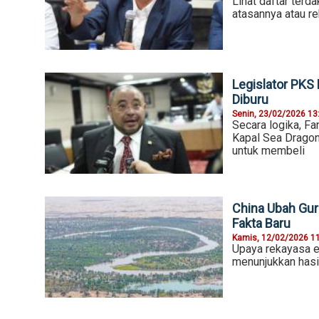
Lihat daftar terd
atasannya atau rek
Legislator PKS 
Diburu
Senin, 23/02/2026 13
Secara logika, F
Kapal Sea Dragon
untuk membeli
China Ubah Gur
Fakta Baru
Kamis, 12/02/2026 1
Upaya rekayasa ek
menunjukkan hasil