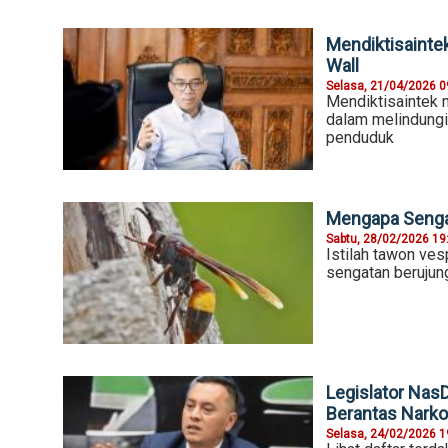
Mendiktisainte
Wall
Selasa, 21/04/2026 0
Mendiktisaintek m
dalam melindungi 
penduduk
Mengapa Sengat
Sabtu, 28/02/2026 19
Istilah tawon ves
sengatan berujung
Legislator Nas
Berantas Nark
Selasa, 24/02/2026 1