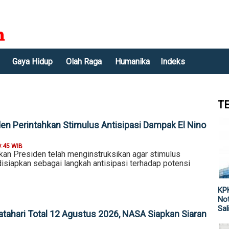
Gaya Hidup
Olah Raga
Humanika
Indeks
T
en Perintahkan Stimulus Antisipasi Dampak El Nino
9:45 WIB
n Presiden telah menginstruksikan agar stimulus
isiapkan sebagai langkah antisipasi terhadap potensi
KPK
Not
Sal
tahari Total 12 Agustus 2026, NASA Siapkan Siaran