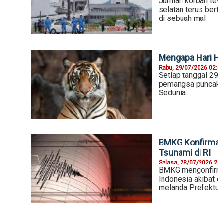
Jumlah korban te
selatan terus be
di sebuah mal
Mengapa Hari Ha
Rabu, 29/07/2026 02
Setiap tanggal 29
pemangsa puncak 
Sedunia.
BMKG Konfirma
Tsunami di RI
Selasa, 28/07/2026 2
BMKG mengonfirma
Indonesia akibat
melanda Prefektu