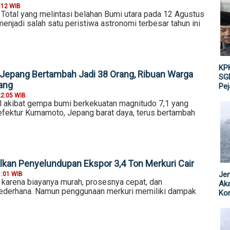
:12 WIB
 Total yang melintasi belahan Bumi utara pada 12 Agustus
enjadi salah satu peristiwa astronomi terbesar tahun ini
KPK
Jepang Bertambah Jadi 38 Orang, Ribuan Warga
SGD
ang
Pe
22:05 WIB
 akibat gempa bumi berkekuatan magnitudo 7,1 yang
ektur Kumamoto, Jepang barat daya, terus bertambah
lkan Penyelundupan Ekspor 3,4 Ton Merkuri Cair
Jen
1:01 WIB
h karena biayanya murah, prosesnya cepat, dan
Ak
sederhana. Namun penggunaan merkuri memiliki dampak
Kor