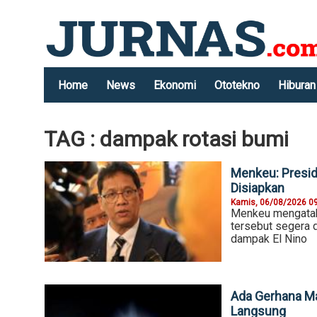
Home
News
Ekonomi
Ototekno
Hiburan
TAG : dampak rotasi bumi
Menkeu: Presid
Disiapkan
Kamis, 06/08/2026 0
Menkeu mengataka
tersebut segera d
dampak El Nino
Ada Gerhana Ma
Langsung