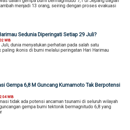
was dalam gempa bumi bermagnitudo 7,1 di Jepang bagian
rtambah menjadi 13 orang, seiring dengan proses evakuasi
rimau Sedunia Diperingati Setiap 29 Juli?
:02 WIB
 Juli, dunia menyatukan perhatian pada salah satu
paling ikonis di bumi melalui peringatan Hari Harimau
si Gempa 6,8 M Guncang Kumamoto Tak Berpotensi
2:04 WIB
si tidak ada potensi ancaman tsunami di seluruh wilayah
 guncangan gempa bumi tektonik bermagnitudo 6,8 yang
r