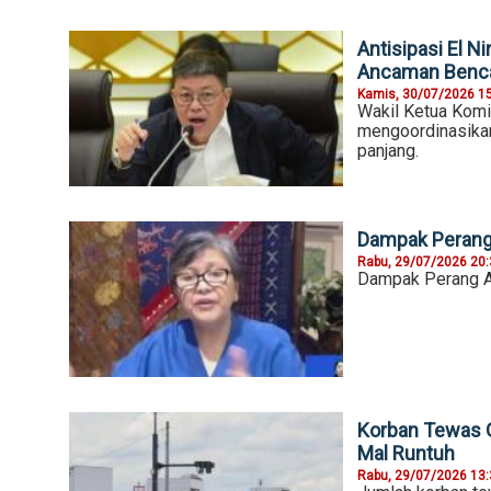
Antisipasi El 
Ancaman Benc
Kamis, 30/07/2026 1
Wakil Ketua Kom
mengoordinasika
panjang.
Dampak Perang 
Rabu, 29/07/2026 20
Dampak Perang AS
Korban Tewas 
Mal Runtuh
Rabu, 29/07/2026 13