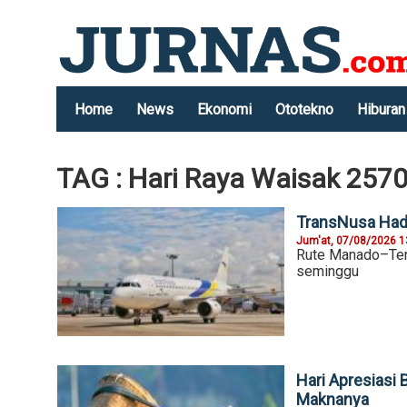
Home
News
Ekonomi
Ototekno
Hiburan
TAG : Hari Raya Waisak 257
TransNusa Hadi
Jum'at, 07/08/2026 1
Rute Manado–Terna
seminggu
Hari Apresiasi 
Maknanya