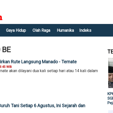
Gaya Hidup
Olah Raga
Humanika
Indeks
0 BE
T
rkan Rute Langsung Manado - Ternate
3:45 WIB
te akan dilayani dua kali setiap hari atau 14 kali dalam
KPK
SGD
Pe
Buruh Tani Setiap 6 Agustus, Ini Sejarah dan