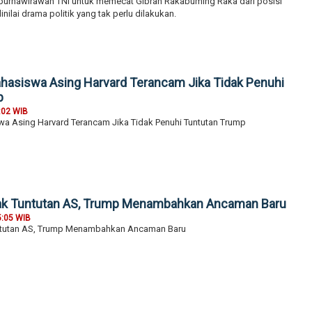
urnawirawan TNI untuk memecat Gibran Rakabuming Raka dari posisi
inilai drama politik yang tak perlu dilakukan.
asiswa Asing Harvard Terancam Jika Tidak Penuhi
p
:02 WIB
a Asing Harvard Terancam Jika Tidak Penuhi Tuntutan Trump
ak Tuntutan AS, Trump Menambahkan Ancaman Baru
5:05 WIB
ntutan AS, Trump Menambahkan Ancaman Baru