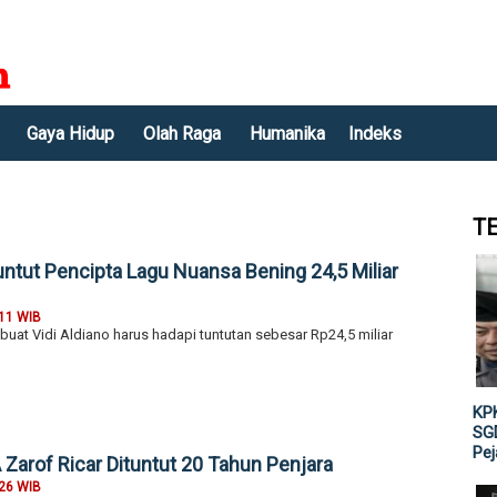
Gaya Hidup
Olah Raga
Humanika
Indeks
T
tuntut Pencipta Lagu Nuansa Bening 24,5 Miliar
:11 WIB
uat Vidi Aldiano harus hadapi tuntutan sebesar Rp24,5 miliar
KPK
SGD
Pe
Zarof Ricar Dituntut 20 Tahun Penjara
:26 WIB