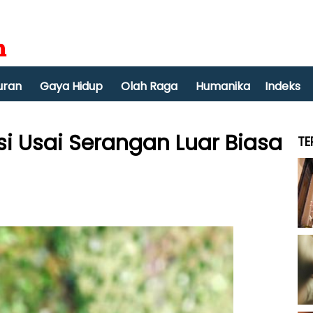
uran
Gaya Hidup
Olah Raga
Humanika
Indeks
i Usai Serangan Luar Biasa
TE