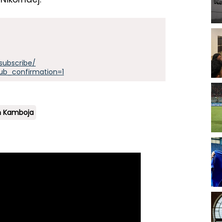
subscribe/
ub_confirmation=1
n Kamboja