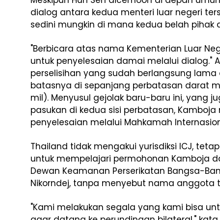
Meskipun Hun Sen dicemooh di depan umu
dialog antara kedua menteri luar negeri te
sedini mungkin di mana kedua belah pihak da
"Berbicara atas nama Kementerian Luar Neg
untuk penyelesaian damai melalui dialog." A
perselisihan yang sudah berlangsung lama at
batasnya di sepanjang perbatasan darat m
mil). Menyusul gejolak baru-baru ini, yang
pasukan di kedua sisi perbatasan, Kamboj
penyelesaian melalui Mahkamah Internasion
Thailand tidak mengakui yurisdiksi ICJ, te
untuk mempelajari permohonan Kamboja d
Dewan Keamanan Perserikatan Bangsa-Bang
Nikorndej, tanpa menyebut nama anggota t
"Kami melakukan segala yang kami bisa u
agar datang ke perundingan bilateral," kata 