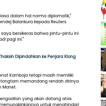
biasa dalam hal norma diplomatik,"
korndej Balankura kepada Reuters.
saya bersikeras bahwa pintu-pintu ini
i pagi ini."
haksin Dipindahkan ke Penjara Klong
enat Kamboja tetapi masih memiliki
etongtarn memandang rendah dirinya
n Manet.
pengadilan yang akan datang atas
 memungkinkannya untuk menghindari