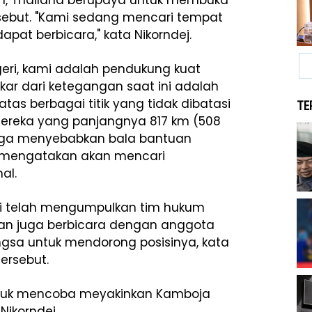
m, Thailand berupaya untuk membuka
rsebut. "Kami sedang mencari tempat
pat berbicara," kata Nikorndej.
eri, kami adalah pendukung kuat
kar dari ketegangan saat ini adalah
as berbagai titik yang tidak dibatasi
TE
ereka yang panjangnya 817 km (508
 juga menyebabkan bala bantuan
a mengatakan akan mencari
al.
tapi telah mengumpulkan tim hukum
an juga berbicara dengan anggota
sa untuk mendorong posisinya, kata
ersebut.
ntuk mencoba meyakinkan Kamboja
Nikorndej.