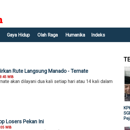
Gaya Hidup
Olah Raga
Humanika
Indeks
T
rkan Rute Langsung Manado - Ternate
3:45 WIB
te akan dilayani dua kali setiap hari atau 14 kali dalam
KPK
SGD
Pe
op Losers Pekan Ini
:05 WIB