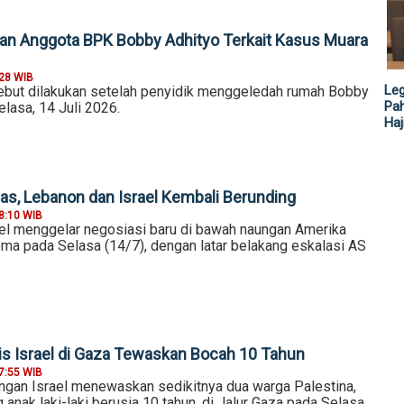
an Anggota BPK Bobby Adhityo Terkait Kasus Muara
:28 WIB
Leg
but dilakukan setelah penyidik menggeledah rumah Bobby
Pah
elasa, 14 Juli 2026.
Haj
s, Lebanon dan Israel Kembali Berunding
8:10 WIB
el menggelar negosiasi baru di bawah naungan Amerika
oma pada Selasa (14/7), dengan latar belakang eskalasi AS
s Israel di Gaza Tewaskan Bocah 10 Tahun
7:55 WIB
ngan Israel menewaskan sedikitnya dua warga Palestina,
anak laki-laki berusia 10 tahun, di Jalur Gaza pada Selasa