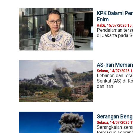
KPK Dalami Per
Enim
Rabu, 15/07/2026 15
Pendalaman terse
di Jakarta pada S
AS-Iran Memana
Selasa, 14/07/2026 1
Lebanon dan Isra
Serikat (AS) di R
dan Iran
Serangan Bengi
Selasa, 14/07/2026 1
Serangkaian sera
termasuk seorang 