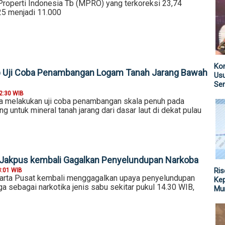
operti Indonesia Tb (MPRO) yang terkoreksi 23,74
25 menjadi 11.000
Kom
p Uji Coba Penambangan Logam Tanah Jarang Bawah
Us
Sen
2:30 WIB
a melakukan uji coba penambangan skala penuh pada
g untuk mineral tanah jarang dari dasar laut di dekat pulau
 Jakpus kembali Gagalkan Penyelundupan Narkoba
Ris
8:01 WIB
karta Pusat kembali menggagalkan upaya penyelundupan
Kep
a sebagai narkotika jenis sabu sekitar pukul 14.30 WIB,
Mu