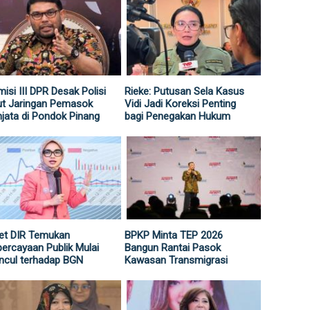
isi III DPR Desak Polisi
Rieke: Putusan Sela Kasus
ut Jaringan Pemasok
Vidi Jadi Koreksi Penting
jata di Pondok Pinang
bagi Penegakan Hukum
et DIR Temukan
BPKP Minta TEP 2026
ercayaan Publik Mulai
Bangun Rantai Pasok
ncul terhadap BGN
Kawasan Transmigrasi