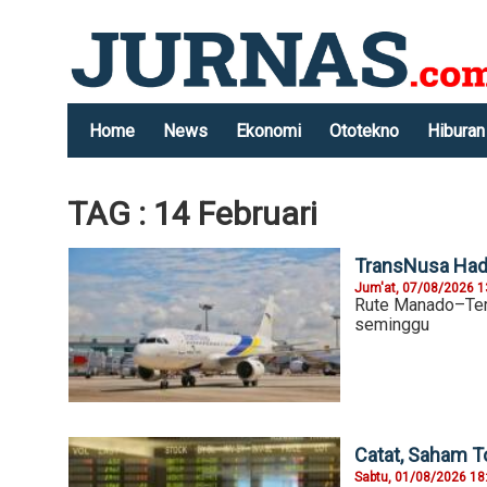
Home
News
Ekonomi
Ototekno
Hiburan
TAG : 14 Februari
TransNusa Hadi
Jum'at, 07/08/2026 1
Rute Manado–Terna
seminggu
Catat, Saham T
Sabtu, 01/08/2026 18