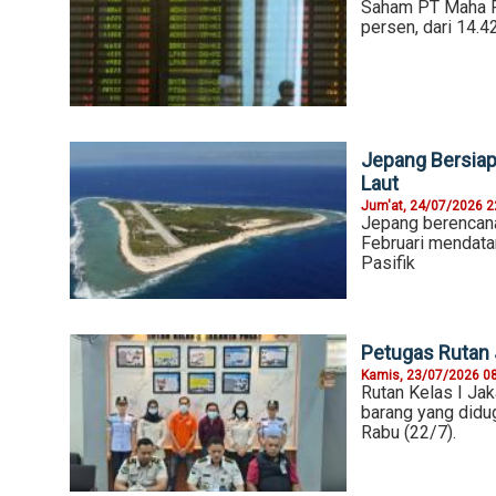
Saham PT Maha Pr
persen, dari 14.4
Jepang Bersia
Laut
Jum'at, 24/07/2026 2
Jepang berencan
Februari mendatan
Pasifik
Petugas Rutan
Kamis, 23/07/2026 0
Rutan Kelas I Ja
barang yang didug
Rabu (22/7).