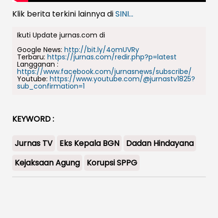
Klik berita terkini lainnya di
SINI...
Ikuti Update jurnas.com di
Google News:
http://bit.ly/4omUVRy
Terbaru:
https://jurnas.com/redir.php?p=latest
Langganan :
https://www.facebook.com/jurnasnews/subscribe/
Youtube:
https://www.youtube.com/@jurnastv1825?
sub_confirmation=1
KEYWORD :
Jurnas TV
Eks Kepala BGN
Dadan Hindayana
Kejaksaan Agung
Korupsi SPPG