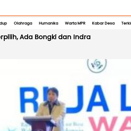
idup
Olahraga
Humanika
Warta MPR
Kabar Desa
Terki
ilih, Ada Bongki dan Indra