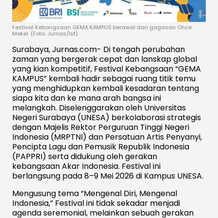
Festival Kebangsaan GEMA KAMPUS berawal dari gagasan Once
Mekel. (Foto: Jurnas/Ist).
Surabaya, Jurnas.com- Di tengah perubahan
zaman yang bergerak cepat dan lanskap global
yang kian kompetitif, Festival Kebangsaan “GEMA
KAMPUS” kembali hadir sebagai ruang titik temu
yang menghidupkan kembali kesadaran tentang
siapa kita dan ke mana arah bangsa ini
melangkah. Diselenggarakan oleh Universitas
Negeri Surabaya (UNESA) berkolaborasi strategis
dengan Majelis Rektor Perguruan Tinggi Negeri
Indonesia (MRPTNI) dan Persatuan Artis Penyanyi,
Pencipta Lagu dan Pemusik Republik Indonesia
(PAPPRI) serta didukung oleh gerakan
kebangsaan Akar Indonesia. Festival ini
berlangsung pada 8–9 Mei 2026 di Kampus UNESA.
Mengusung tema “Mengenal Diri, Mengenal
Indonesia,” Festival ini tidak sekadar menjadi
agenda seremonial, melainkan sebuah gerakan