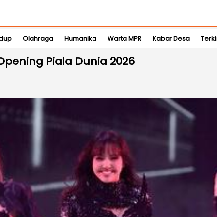
idup
Olahraga
Humanika
Warta MPR
Kabar Desa
Terki
Opening Piala Dunia 2026