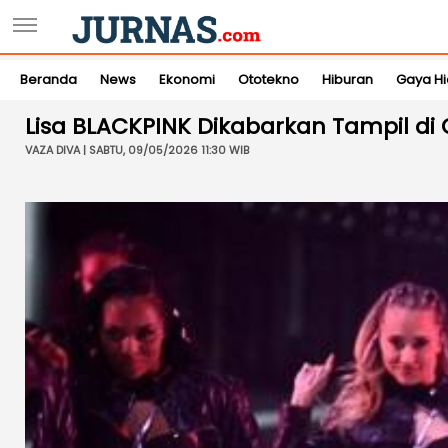
Beranda
News
Ekonomi
Ototekno
Hiburan
Gaya H
Lisa BLACKPINK Dikabarkan Tampil di 
VAZA DIVA | SABTU, 09/05/2026 11:30 WIB