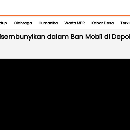
idup
Olahraga
Humanika
Warta MPR
Kabar Desa
Terki
Disembunyikan dalam Ban Mobil di Depo