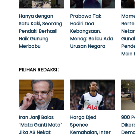
Hanya dengan
Prabowo Tak
Mome
Satu Kaki, Seorang
Hadiri Doa
Bert
Pendaki Berhasil
Kebangsaan,
Neta
Naik Gunung
Menag: Beliau Ada
Guna
Merbabu
Urusan Negara
Pende
Main 
PILIHAN REDAKSI :
Iran Janji Balas
Harga Djed
900 P
`Mata Ganti Mata`
Spence
Diker
Jika AS Nekat
Kemahalan, Inter
Demo