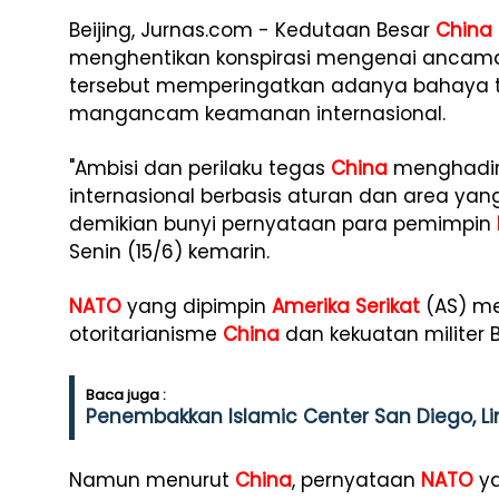
Beijing, Jurnas.com - Kedutaan Besar
China
menghentikan konspirasi mengenai ancaman 
tersebut memperingatkan adanya bahaya t
mangancam keamanan internasional.
"Ambisi dan perilaku tegas
China
menghadirk
internasional berbasis aturan dan area yan
demikian bunyi pernyataan para pemimpin
Senin (15/6) kemarin.
NATO
yang dipimpin
Amerika Serikat
(AS) me
otoritarianisme
China
dan kekuatan militer B
Baca juga :
Penembakkan Islamic Center San Diego, 
Namun menurut
China
, pernyataan
NATO
ya