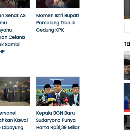
n Senat AS
Momen Istri Bupati
emu
Pemalang Tiba di
nyahu
Gedung KPK
kan Celana
TE
k Sambil
HP
ersonel
Kepala BGN Baru
ahkan Kawal
Sudaryono Punya
 Cipayung
Harta Rp31,39 Miliar