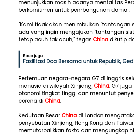
menunjukkan masih adanya mentalitas Pera
berkomitmen untuk pembangunan damai.
"Kami tidak akan menimbulkan `tantangan sis
ada yang ingin mengajukan `tantangan sist
tetap acuh tak acuh," tegas
China
dikutip da
Baca juga :
Fasilitasi Doa Bersama untuk Republik, Gedu
Pertemuan negara-negara G7 di Inggris sel
manusia di wilayah Xinjiang,
China
. G7 jug
otonomi tingkat tinggi dan menuntut penyel
corona di
China
.
Kedutaan Besar
China
di London mengatak
penyebutan Xinjiang, Hong Kong dan Taiwa
memutarbalikkan fakta dan mengungkap nia