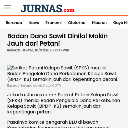
Beranda
News
Ekonomi
Ototekno
Hiburan
Gaya H
Badan Dana Sawit Dinilai Makin
Jauh dari Petani
REDAKSI | JUM'AT, 10/07/2020 13:47 WIB
Ilustrasi kelapa sawit (foto: CGTN)
Jakarta, Jurnas.com - Serikat Petani Kelapa Sawit
(SPKS) menilai Badan Pengelola Dana Perkebunan
Kelapa Sawit (BPDP-KS) semakin jauh dari
kepentingan petani.
Pasalnya komite pengarah BLU di bawah
Kementerian Keuangan itu melibatkan empat