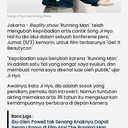
Song Ji Hyo dan Kang Gary
Jakarta -
Reality show
`Running Man` telah
mengubah kepribadian artis cantik Song Ji Hyo.
Hal itu dia akui dalam sebuah konferensi pers,
Jumat (9/3) kemarin, untuk film terbarunya `Get It
Beautycon`.
"Kepribadian saya berubah karena `Running Man`.
Ini adalah satu hal yang sangat saya syukuri, dan
membuat nama saya dikenal luas oleh publik," ujar
Ji Hyo.
Awalnya, kata Ji Hyo, dia adalah sosok yang
pendiam, pemalu, dan introvert. Namun tuntutan
akting memaksa artis 36 tahun itu mengeluarkan
kemampuannya berbicara di depan kamera.
Baca juga :
Ibu Glen Powell tak Senang Anaknya Dapat
Peran Utama di Film Aksi The Running Man