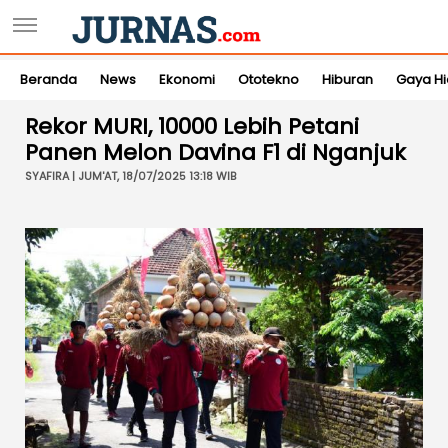
Beranda
News
Ekonomi
Ototekno
Hiburan
Gaya H
Rekor MURI, 10000 Lebih Petani
Panen Melon Davina F1 di Nganjuk
SYAFIRA | JUM'AT, 18/07/2025 13:18 WIB