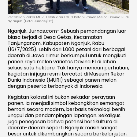
Pecahkan Rekor MURI, Lebih dari 1.000 Petani Panen Melon Davina F1 di
Nganjuk. (Foto: Jurnas/Ist).
Nganjuk, Jurnas.com- Sebuah pemandangan luar
biasa terjadi di Desa Getas, Kecamatan
Tanjunganom, Kabupaten Nganjuk, Rabu
(16/7/2025). Lebih dari 1.000 petani dari berbagai
daerah di Jawa Timur berkumpul untuk mengikuti
panen raya melon varietas Davina F1 di lahan
seluas satu hektare. Tak hanya mencuri perhatian,
kegiatan ini juga resmi tercatat di Museum Rekor
Dunia Indonesia (MURI) sebagai panen melon
dengan peserta terbanyak di Indonesia.
Kegiatan kolosal ini bukan sekadar perayaan
panen. Ia menjadi simbol kebangkitan semangat
bertani secara modern, berbasis teknologi benih
unggul dan pendampingan lapangan. Sekaligus
juga penegasan bahwa potensi hortikultura di
daerah-daerah seperti Nganjuk masih sangat
besar untuk dikembangkan secara berkelanjutan.