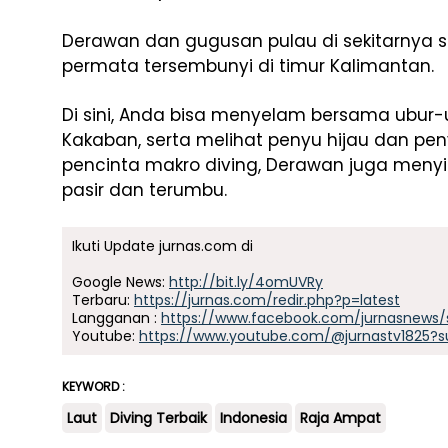
Derawan dan gugusan pulau di sekitarnya s
permata tersembunyi di timur Kalimantan.
Di sini, Anda bisa menyelam bersama ubur
Kakaban, serta melihat penyu hijau dan penyu
pencinta makro diving, Derawan juga menyi
pasir dan terumbu.
Ikuti Update jurnas.com di
Google News:
http://bit.ly/4omUVRy
Terbaru:
https://jurnas.com/redir.php?p=latest
Langganan :
https://www.facebook.com/jurnasnews/
Youtube:
https://www.youtube.com/@jurnastv1825?s
KEYWORD :
Laut
Diving Terbaik
Indonesia
Raja Ampat