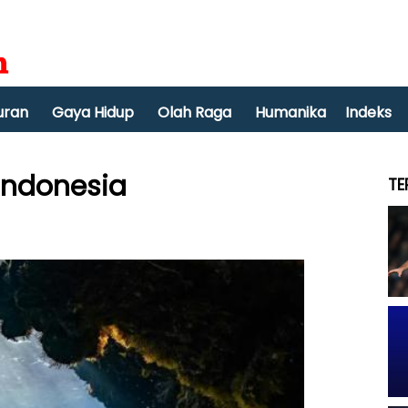
uran
Gaya Hidup
Olah Raga
Humanika
Indeks
 Indonesia
TE