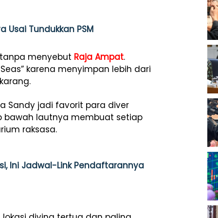
nya Usai Tundukkan PSM
tanpa menyebut
Raja Ampat
.
e Seas” karena menyimpan lebih dari
 karang.
a Sandy jadi favorit para diver
kap bawah lautnya membuat setiap
rium raksasa.
i, Ini Jadwal-Link Pendaftarannya
okasi diving tertua dan paling