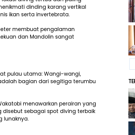
 menikmati dinding karang vertikal
is ikan serta invertebrata.
30 meter membuat pengalaman
 Lekuan dan Mandolin sangat
at pulau utama: Wangi-wangi,
 adalah bagian dari segitiga terumbu
TE
 Wakatobi menawarkan perairan yang
 disebut sebagai spot diving terbaik
g lunaknya.