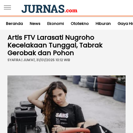
Beranda
News
Ekonomi
Ototekno
Hiburan
Gaya H
Artis FTV Larasati Nugroho
Kecelakaan Tunggal, Tabrak
Gerobak dan Pohon
SYAFIRA | JUM'AT, 31/01/2025 10:12 WIB