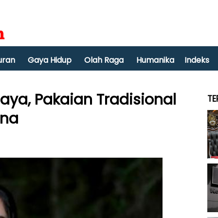
uran
Gaya Hidup
Olah Raga
Humanika
Indeks
aya, Pakaian Tradisional
TE
ona