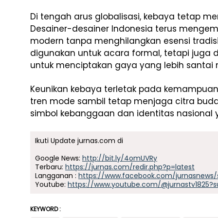
Di tengah arus globalisasi, kebaya tetap m
Desainer-desainer Indonesia terus meng
modern tanpa menghilangkan esensi tradis
digunakan untuk acara formal, tetapi juga
untuk menciptakan gaya yang lebih santai 
Keunikan kebaya terletak pada kemampua
tren mode sambil tetap menjaga citra buday
simbol kebanggaan dan identitas nasional y
Ikuti Update jurnas.com di
Google News:
http://bit.ly/4omUVRy
Terbaru:
https://jurnas.com/redir.php?p=latest
Langganan :
https://www.facebook.com/jurnasnews/
Youtube:
https://www.youtube.com/@jurnastv1825?s
KEYWORD :