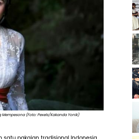
ang Mempesona (Foto: Pexels/Kakanda Yonik)
h satu pakaian tradisional Indonesia,