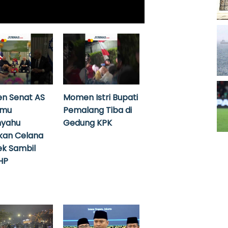
n Senat AS
Momen Istri Bupati
emu
Pemalang Tiba di
nyahu
Gedung KPK
kan Celana
k Sambil
HP