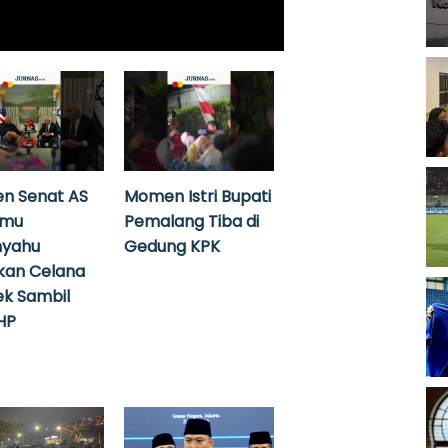
n Senat AS
Momen Istri Bupati
emu
Pemalang Tiba di
nyahu
Gedung KPK
kan Celana
k Sambil
HP