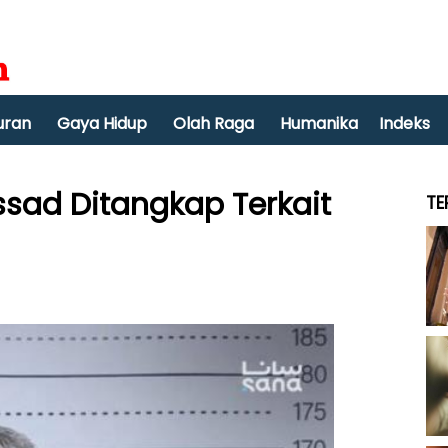
uran
Gaya Hidup
Olah Raga
Humanika
Indeks
Assad Ditangkap Terkait
TE