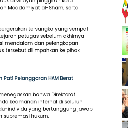
k di wilayah pinggiran kota
 dan Moadamiyat al-Sham, serta
pergerakan tersangka yang sempat
 kejaran petugas sebelum akhirnya
tigasi mendalam dan pelengkapan
s tersebut dilimpahkan ke pihak
en Pati Pelanggaran HAM Berat
, menegaskan bahwa Direktorat
o keamanan internal di seluruh
vidu-individu yang bertanggung jawab
n supremasi hukum.