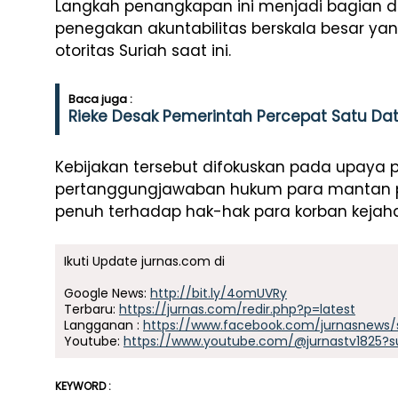
Langkah penangkapan ini menjadi bagian d
penegakan akuntabilitas berskala besar ya
otoritas Suriah saat ini.
Baca juga :
Rieke Desak Pemerintah Percepat Satu Da
Kebijakan tersebut difokuskan pada upaya p
pertanggungjawaban hukum para mantan pe
penuh terhadap hak-hak para korban kejah
Ikuti Update jurnas.com di
Google News:
http://bit.ly/4omUVRy
Terbaru:
https://jurnas.com/redir.php?p=latest
Langganan :
https://www.facebook.com/jurnasnews/
Youtube:
https://www.youtube.com/@jurnastv1825?s
KEYWORD :