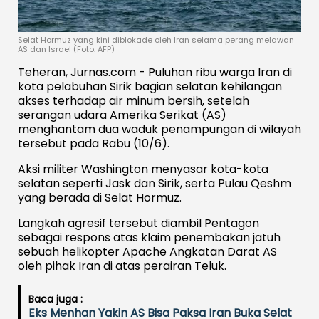
Selat Hormuz yang kini diblokade oleh Iran selama perang melawan
AS dan Israel (Foto: AFP)
Teheran, Jurnas.com - Puluhan ribu warga Iran di
kota pelabuhan Sirik bagian selatan kehilangan
akses terhadap air minum bersih, setelah
serangan udara Amerika Serikat (AS)
menghantam dua waduk penampungan di wilayah
tersebut pada Rabu (10/6).
Aksi militer Washington menyasar kota-kota
selatan seperti Jask dan Sirik, serta Pulau Qeshm
yang berada di Selat Hormuz.
Langkah agresif tersebut diambil Pentagon
sebagai respons atas klaim penembakan jatuh
sebuah helikopter Apache Angkatan Darat AS
oleh pihak Iran di atas perairan Teluk.
Baca juga :
Eks Menhan Yakin AS Bisa Paksa Iran Buka Selat