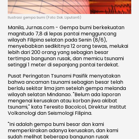
Ilustrasi gempa bumi (Foto: Dok. Liputan6)
Manila, Jurnas.com - Gempa bumi berkekuatan
magnitudo 7,8 di lepas pantai mengguncang
wilayah Filipina selatan pada Senin (8/6),
menyebabkan sedikitnya 12 orang tewas, melukai
lebih dari 200 orang yang sebagian besar
tertimpa bangunan rusak, dan memicu tsunami
setinggi 1 meter di sepanjang pantai terdekat.
Pusat Peringatan Tsunami Pasifik menyatakan
bahwa ancaman tsunami sebagian besar telah
berlalu sekitar lima jam setelah gempa melanda
wilayah selatan Mindanao. "Belum ada laporan
mengenai kerusakan atau korban jiwa akibat
tsunami," kata Teresito Bacolcol, Direktur Institut
Volkanologi dan Seismologi Filipina.
"Ini adalah gempa bumi besar dan kami
memperkirakan adanya kerusakan, dan kami
sudah melihat beberapa bangunan rusak