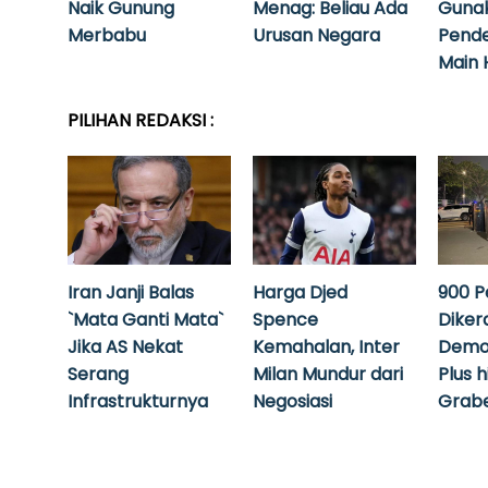
Naik Gunung
Menag: Beliau Ada
Guna
Merbabu
Urusan Negara
Pende
Main 
PILIHAN REDAKSI :
Iran Janji Balas
Harga Djed
900 P
`Mata Ganti Mata`
Spence
Diker
Jika AS Nekat
Kemahalan, Inter
Demo
Serang
Milan Mundur dari
Plus 
Infrastrukturnya
Negosiasi
Grabe