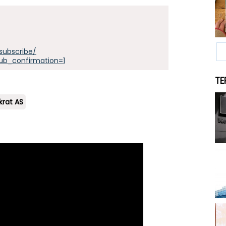
subscribe/
ub_confirmation=1
TE
krat AS