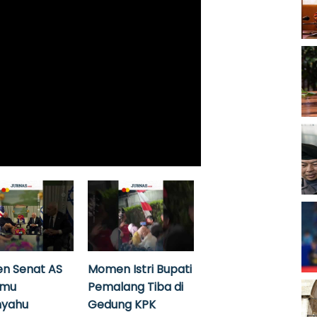
n Senat AS
Momen Istri Bupati
emu
Pemalang Tiba di
nyahu
Gedung KPK