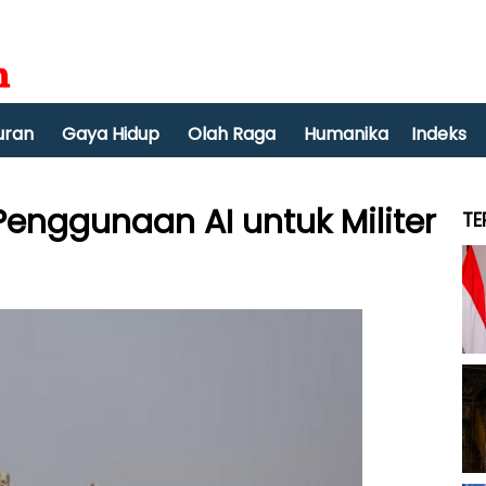
uran
Gaya Hidup
Olah Raga
Humanika
Indeks
enggunaan AI untuk Militer
TE