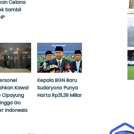
kan Celana
k Sambil
HP
ersonel
Kepala BGN Baru
ahkan Kawal
Sudaryono Punya
 Cipayung
Harta Rp31,39 Miliar
hingga Go
r Indonesia