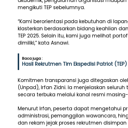
akademik, pengalaman organisasi maupun 
mengikuti TEP sebelumnya.
“Kami berorientasi pada kebutuhan di lapa
klasterkan berdasarkan bidang keahlian dan
TEP 2025. Selain itu, kami juga melihat por
dimiliki,” kata Asnawi.
Baca juga :
Hasil Rekrutmen Tim Ekspedisi Patriot (TE
Komitmen transparansi juga ditegaskan oleh
(Unpad), Irfan Zidni. Ia menjelaskan selur
secara terbuka melalui kanal resmi masing-
Menurut Irfan, peserta dapat mengetahui pro
administrasi, pemanggilan wawancara, hin
dan rekam jejak proses rekrutmen disimpa