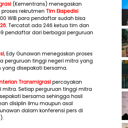
grasi
(Kementrans) menegaskan
 proses rekrutmen
Tim Ekspedisi
2.00 WIB para pendaftar sudah bisa
026
. Tercatat ada 246 ketua tim dan
359 pendaftar dari berbagai perguruan
si
, Edy Gunawan menegaskan proses
 perguruan tinggi negeri mitra yang
ian yang disepakati bersama.
terian Transmigrasi
percayakan
mitra. Setiap perguruan tinggi mitra
disepakati bersama sehingga hasil
n disiplin ilmu maupun asal
 Gunawan dalam konferensi pers di
).