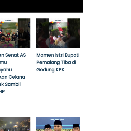
n Senat AS
Momen Istri Bupati
emu
Pemalang Tiba di
nyahu
Gedung KPK
kan Celana
k Sambil
HP