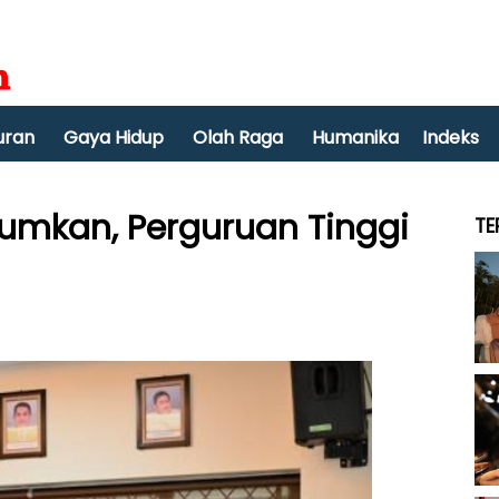
uran
Gaya Hidup
Olah Raga
Humanika
Indeks
umkan, Perguruan Tinggi
TE