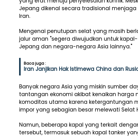
yang erat menuju penyelesaian konflik. Mes
Jepang dikenal secara tradisional menja
Iran.
Mengenai penutupan selat yang masih berl
jalur aman "segera diwujudkan untuk kapal
Jepang dan negara-negara Asia lainnya."
Baca juga :
Iran Janjikan Hak Istimewa China dan Rusi
Banyak negara Asia yang miskin sumber d
tantangan ekonomi akibat kenaikan harga
komoditas utama karena ketergantungan m
impor yang sebagian besar melewati Selat
Namun, beberapa kapal yang terkait dengan
tersebut, termasuk sebuah kapal tanker yang