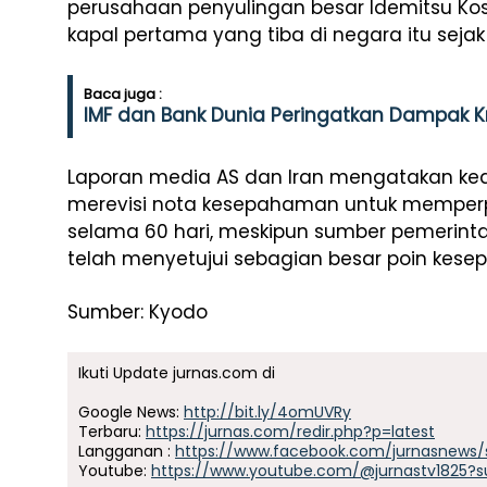
perusahaan penyulingan besar Idemitsu Ko
kapal pertama yang tiba di negara itu sejak 
Baca juga :
IMF dan Bank Dunia Peringatkan Dampak Kri
Laporan media AS dan Iran mengatakan ke
merevisi nota kesepahaman untuk memper
selama 60 hari, meskipun sumber pemerint
telah menyetujui sebagian besar poin kesep
Sumber: Kyodo
Ikuti Update jurnas.com di
Google News:
http://bit.ly/4omUVRy
Terbaru:
https://jurnas.com/redir.php?p=latest
Langganan :
https://www.facebook.com/jurnasnews/
Youtube:
https://www.youtube.com/@jurnastv1825?s