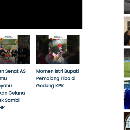
n Senat AS
Momen Istri Bupati
emu
Pemalang Tiba di
nyahu
Gedung KPK
kan Celana
k Sambil
HP