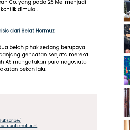
san Co. yang pada 25 Mei menjadi
konflik dimulai.
sis dari Selat Hormuz
dua belah pihak sedang berupaya
panjang gencatan senjata mereka
ah AS mengatakan para negosiator
akatan pekan lalu.
subscribe/
ub_confirmation=1