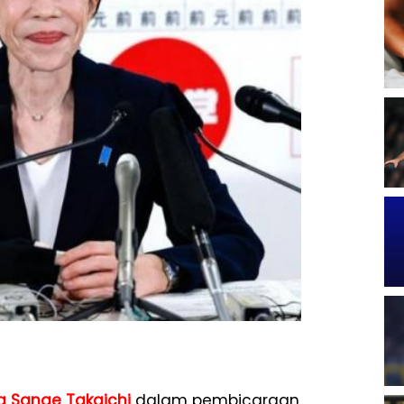
g
Sanae Takaichi
dalam pembicaraan