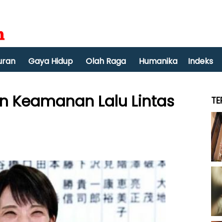
uran
Gaya Hidup
Olah Raga
Humanika
Indeks
an Keamanan Lalu Lintas
TE