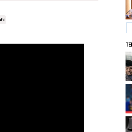
hi
TE