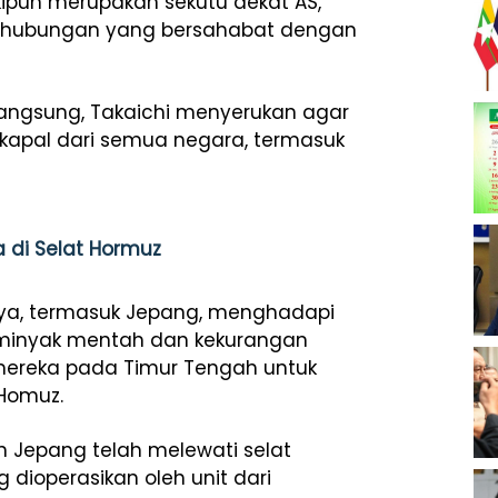
kipun merupakan sekutu dekat AS,
ga hubungan yang bersahabat dengan
angsung, Takaichi menyerukan agar
-kapal dari semua negara, termasuk
a di Selat Hormuz
aya, termasuk Jepang, menghadapi
 minyak mentah dan kekurangan
ereka pada Timur Tengah untuk
 Homuz.
 Jepang telah melewati selat
 dioperasikan oleh unit dari