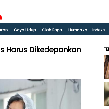
uran
Gaya Hidup
Olah Raga
Humanika
Indeks
as Harus Dikedepankan
TE