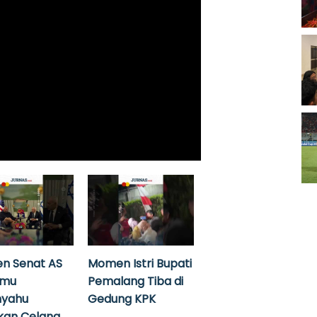
n Senat AS
Momen Istri Bupati
emu
Pemalang Tiba di
nyahu
Gedung KPK
kan Celana