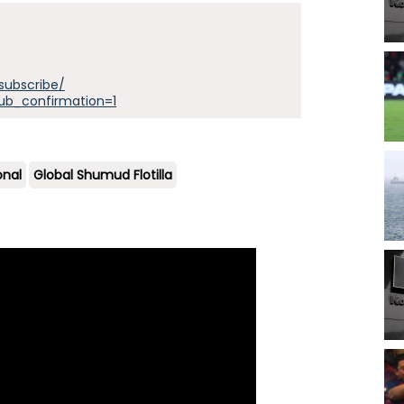
subscribe/
ub_confirmation=1
onal
Global Shumud Flotilla