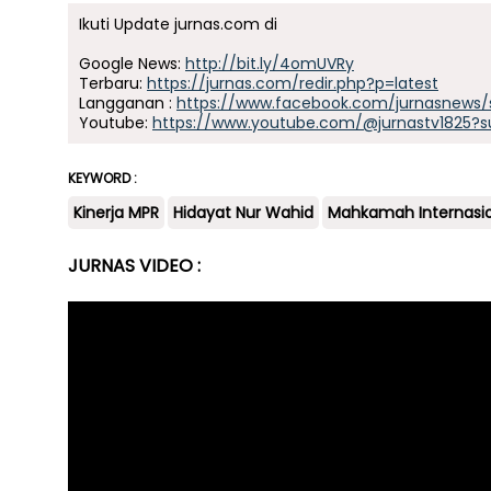
Ikuti Update jurnas.com di
Google News:
http://bit.ly/4omUVRy
Terbaru:
https://jurnas.com/redir.php?p=latest
Langganan :
https://www.facebook.com/jurnasnews/
Youtube:
https://www.youtube.com/@jurnastv1825?s
KEYWORD :
Kinerja MPR
Hidayat Nur Wahid
Mahkamah Internasi
JURNAS VIDEO :