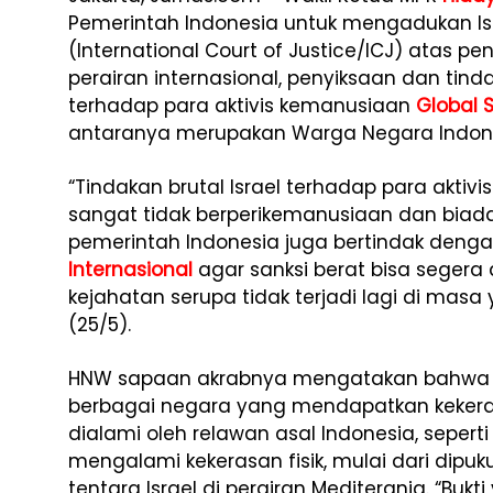
Pemerintah Indonesia untuk mengadukan Is
(International Court of Justice/ICJ) atas p
perairan internasional, penyiksaan dan tin
terhadap para aktivis kemanusiaan
Global 
antaranya merupakan Warga Negara Indone
“Tindakan brutal Israel terhadap para akti
sangat tidak berperikemanusiaan dan biada
pemerintah Indonesia juga bertindak deng
Internasional
agar sanksi berat bisa segera 
kejahatan serupa tidak terjadi lagi di masa
(25/5).
HNW sapaan akrabnya mengatakan bahwa pe
berbagai negara yang mendapatkan kekerasan
dialami oleh relawan asal Indonesia, sepe
mengalami kekerasan fisik, mulai dari dipuk
tentara Israel di perairan Mediterania. “Bukt