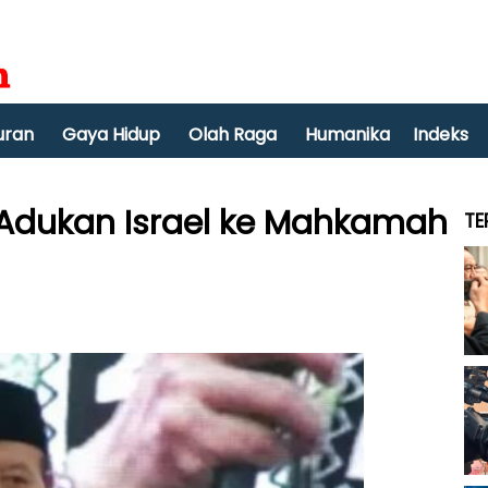
uran
Gaya Hidup
Olah Raga
Humanika
Indeks
Adukan Israel ke Mahkamah
TE