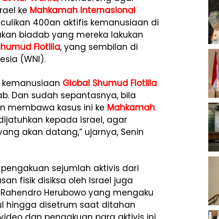
rael ke
Mahkamah Internasional
enculikan 400an aktifis kemanusiaan di
dakan biadab yang mereka lakukan
Shumud Flotilla
, yang sembilan di
sia (WNI).
vis kemanusiaan
Global Shumud Flotilla
b. Dan sudah sepantasnya, bila
an membawa kasus ini ke
Mahkamah
dijatuhkan kepada Israel, agar
 yang akan datang,” ujarnya, Senin
ngakuan sejumlah aktivis dari
 fisik disiksa oleh Israel juga
rti Rahendro Herubowo yang mengaku
ul hingga disetrum saat ditahan
i video dan pengakuan para aktivis ini