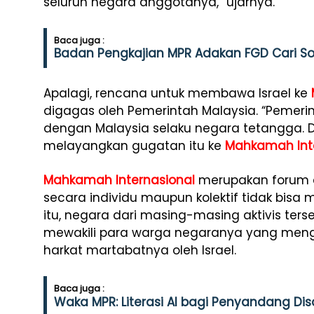
seluruh negara anggotanya,” ujarnya.
Baca juga :
Badan Pengkajian MPR Adakan FGD Cari Solu
Apalagi, rencana untuk membawa Israel ke
digagas oleh Pemerintah Malaysia. “Pemerin
dengan Malaysia selaku negara tetangga. 
melayangkan gugatan itu ke
Mahkamah Int
Mahkamah Internasional
merupakan forum an
secara individu maupun kolektif tidak bisa
itu, negara dari masing-masing aktivis ters
mewakili para warga negaranya yang meng
harkat martabatnya oleh Israel.
Baca juga :
Waka MPR: Literasi AI bagi Penyandang Dis