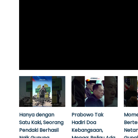
Hanya dengan
Prabowo Tak
Mome
Satu Kaki, Seorang
Hadiri Doa
Bert
Pendaki Berhasil
Kebangsaan,
Neta
Naik Gunung
Menag: Beliau Ada
Guna