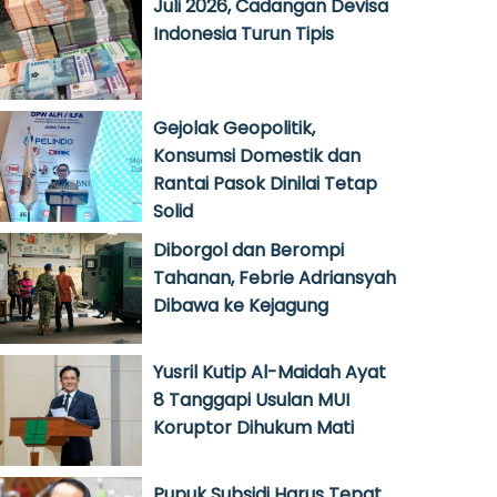
Juli 2026, Cadangan Devisa
Indonesia Turun Tipis
Gejolak Geopolitik,
Konsumsi Domestik dan
Rantai Pasok Dinilai Tetap
Solid
Diborgol dan Berompi
Tahanan, Febrie Adriansyah
Dibawa ke Kejagung
Yusril Kutip Al-Maidah Ayat
8 Tanggapi Usulan MUI
Koruptor Dihukum Mati
Pupuk Subsidi Harus Tepat