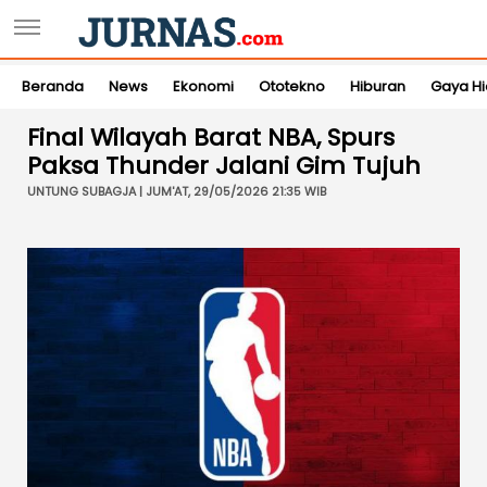
Beranda
News
Ekonomi
Ototekno
Hiburan
Gaya H
Final Wilayah Barat NBA, Spurs
Paksa Thunder Jalani Gim Tujuh
UNTUNG SUBAGJA | JUM'AT, 29/05/2026 21:35 WIB