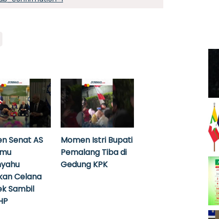
n Senat AS
Momen Istri Bupati
emu
Pemalang Tiba di
nyahu
Gedung KPK
kan Celana
k Sambil
HP