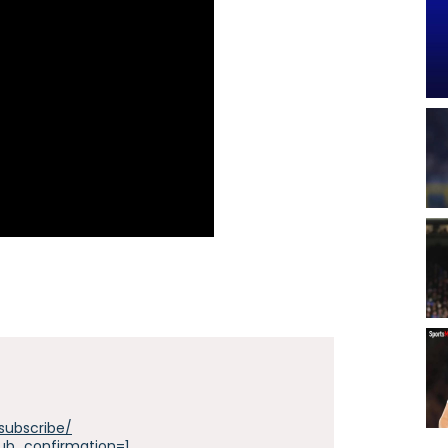
subscribe/
ub_confirmation=1