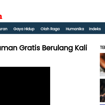
uran
Gaya Hidup
Olah Raga
Humanika
Indeks
man Gratis Berulang Kali
TE