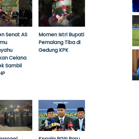
n Senat AS
Momen Istri Bupati
emu
Pemalang Tiba di
nyahu
Gedung KPK
kan Celana
k Sambil
HP
ersonel
Kepala BGN Baru