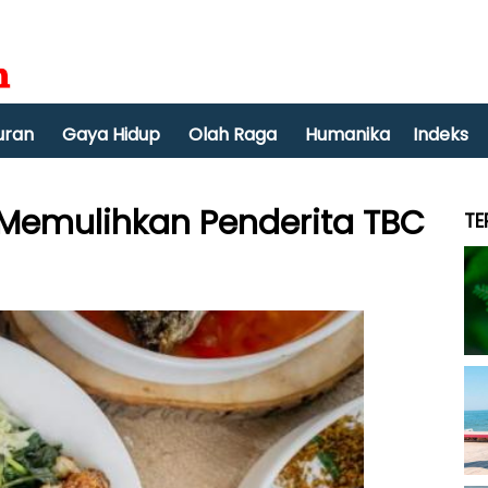
uran
Gaya Hidup
Olah Raga
Humanika
Indeks
Memulihkan Penderita TBC
TE