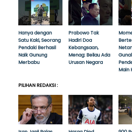
Hanya dengan
Prabowo Tak
Mome
Satu Kaki, Seorang
Hadiri Doa
Bert
Pendaki Berhasil
Kebangsaan,
Neta
Naik Gunung
Menag: Beliau Ada
Guna
Merbabu
Urusan Negara
Pende
Main 
PILIHAN REDAKSI :
Iran Janji Balas
Harga Djed
900 P