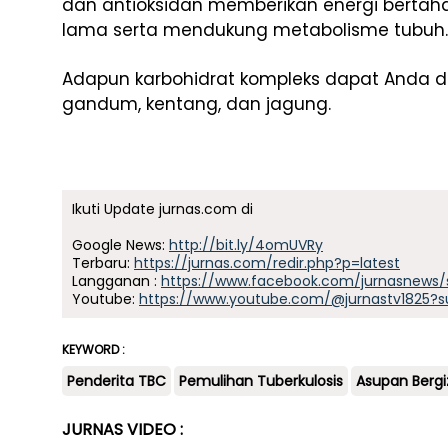
dan antioksidan memberikan energi berta
lama serta mendukung metabolisme tubuh.
Adapun karbohidrat kompleks dapat Anda da
gandum, kentang, dan jagung.
Ikuti Update jurnas.com di
Google News:
http://bit.ly/4omUVRy
Terbaru:
https://jurnas.com/redir.php?p=latest
Langganan :
https://www.facebook.com/jurnasnews/
Youtube:
https://www.youtube.com/@jurnastv1825?s
KEYWORD :
Penderita TBC
Pemulihan Tuberkulosis
Asupan Bergi
JURNAS VIDEO :