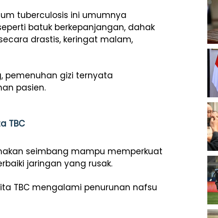
rium tuberculosis ini umumnya
perti batuk berkepanjangan, dahak
cara drastis, keringat malam,
, pemenuhan gizi ternyata
an pasien.
ta TBC
la makan seimbang mampu memperkuat
aiki jaringan yang rusak.
derita TBC mengalami penurunan nafsu