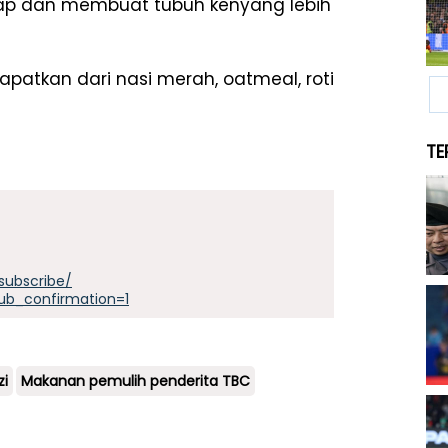
hap dan membuat tubuh kenyang lebih
patkan dari nasi merah, oatmeal, roti
TE
subscribe/
ub_confirmation=1
zi
Makanan pemulih penderita TBC