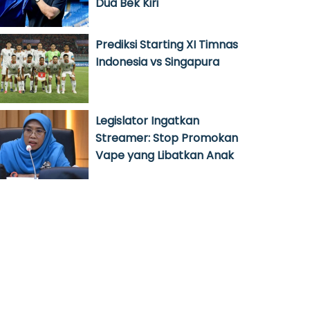
Dua Bek Kiri
Prediksi Starting XI Timnas
Indonesia vs Singapura
Legislator Ingatkan
Streamer: Stop Promokan
Vape yang Libatkan Anak