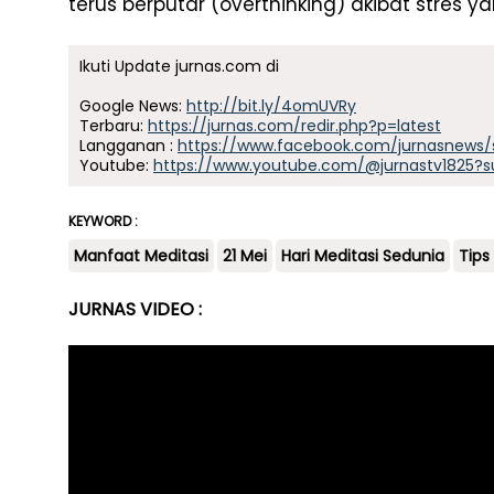
terus berputar (overthinking) akibat stres
Ikuti Update jurnas.com di
Google News:
http://bit.ly/4omUVRy
Terbaru:
https://jurnas.com/redir.php?p=latest
Langganan :
https://www.facebook.com/jurnasnews/
Youtube:
https://www.youtube.com/@jurnastv1825?s
KEYWORD :
Manfaat Meditasi
21 Mei
Hari Meditasi Sedunia
Tips
JURNAS VIDEO :