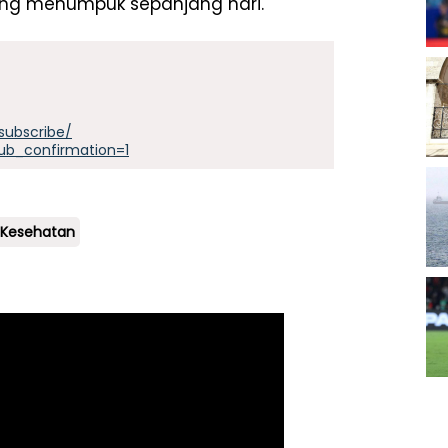
 yang menumpuk sepanjang hari.
subscribe/
ub_confirmation=1
 Kesehatan