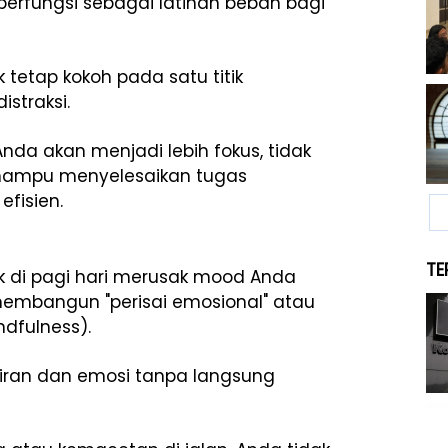
berfungsi sebagai latihan beban bagi
 tetap kokoh pada satu titik
straksi.
Anda akan menjadi lebih fokus, tidak
n mampu menyelesaikan tugas
efisien.
TE
k di pagi hari merusak mood Anda
mbangun "perisai emosional" atau
dfulness).
ikiran dan emosi tanpa langsung