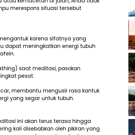
 atau kemacetan di jalan, Anda tidak
pu merespons situasi tersebut
engantuk karena sifatnya yang
ru dapat meningkatkan energi tubuh
afein.
athing) saat meditasi, pasokan
ingkat pesat.
lancar, membantu mengusir rasa kantuk
rgi yang segar untuk tubuh.
ditasi ini akan terus terasa hingga
ring kali disebabkan oleh pikiran yang